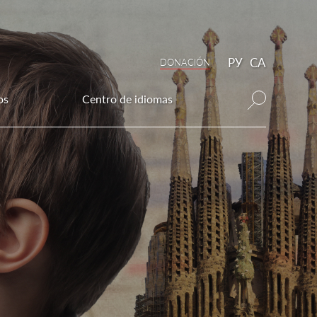
РУ
CA
DONAСIÓN
os
Centro de idiomas