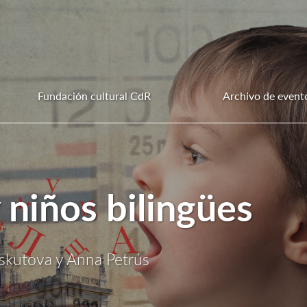
Fundación cultural CdR
Archivo de event
 niños bilingües
óskutova y Anna Petrús