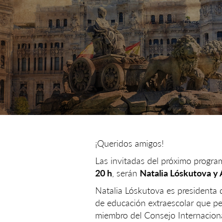
¡Queridos amigos!
Las invitadas del próximo program
20 h
, serán
Natalia Lóskutova y
Natalia Lóskutova es presidenta d
de educación extraescolar que pe
miembro del Consejo Internaciona