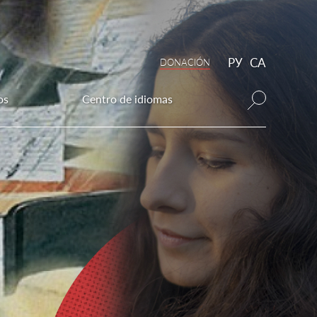
РУ
CA
DONAСIÓN
os
Centro de idiomas