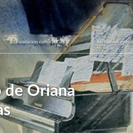
Fundación cultural CdR
Archivo de event
o de Oriana
as