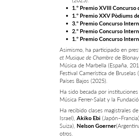
(2025).
1.º Premio XVIII Concurso
1.º Premio XXV Pòdiums d
3.º Premio Concurso Inter
2.º Premio Concurso Inter
1.º Premio Concurso Intern
Asimismo, ha participado en prest
et Musique de Chambre
de Blonay 
Música de Marbella (España, 201
Festival Camerística de Bruselas (
Países Bajos (2025).
Ha sido becada por instituciones
Música Ferrer-Salat y la Fundació
Ha recibido clases magistrales de
Israel),
Akiko Ebi
(Japón–Francia
Suiza),
Nelson Goerner
(Argentin
otros.