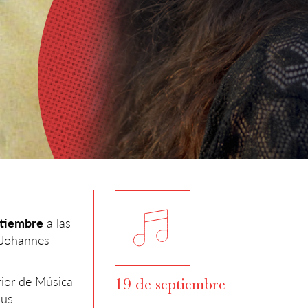
ptiembre
a las
e Johannes
rior de Música
19 de septiembre
us.