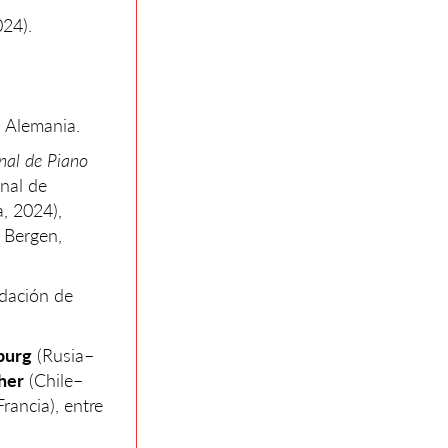
024).
, Alemania.
nal de Piano
onal de
, 2024),
 Bergen,
ndación de
burg
(Rusia–
her
(Chile–
rancia), entre