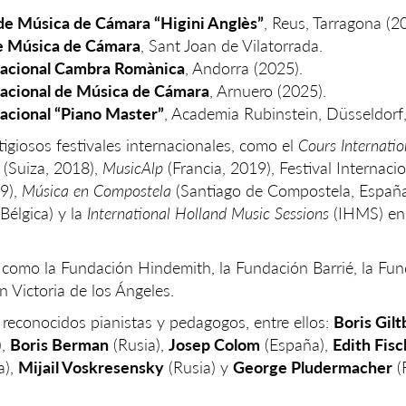
 de Música de Cámara “Higini Anglès”
, Reus, Tarragona (2
e Música de Cámara
, Sant Joan de Vilatorrada.
nacional Cambra Romànica
, Andorra (2025).
nacional de Música de Cámara
, Arnuero (2025).
acional “Piano Master”
, Academia Rubinstein, Düsseldorf
igiosos festivales internacionales, como el
Cours Internatio
(Suiza, 2018),
MusicAlp
(Francia, 2019), Festival Internaci
9),
Música en Compostela
(Santiago de Compostela, España
Bélgica) y la
International Holland Music Sessions
(IHMS) en
 como la Fundación Hindemith, la Fundación Barrié, la Fu
n Victoria de los Ángeles.
 reconocidos pianistas y pedagogos, entre ellos:
Boris Gilt
),
Boris Berman
(Rusia),
Josep Colom
(España),
Edith Fisc
a),
Mijail Voskresensky
(Rusia) y
George Pludermacher
(F