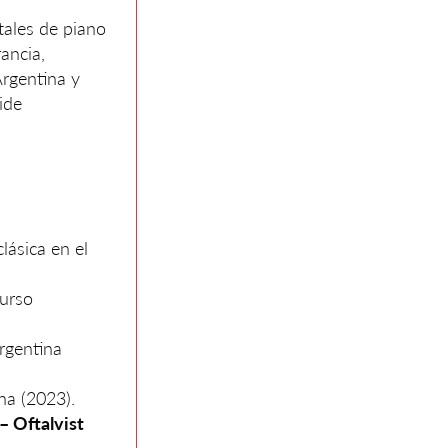
tales de piano
rancia,
Argentina y
ide
lásica en el
urso
Argentina
na (2023).
– Oftalvist