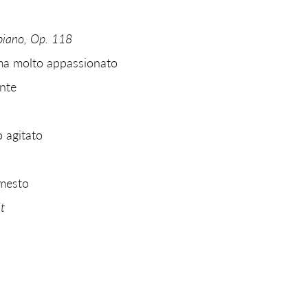
piano, Op. 118
, ma molto appassionato
nte
o agitato
 mesto
t