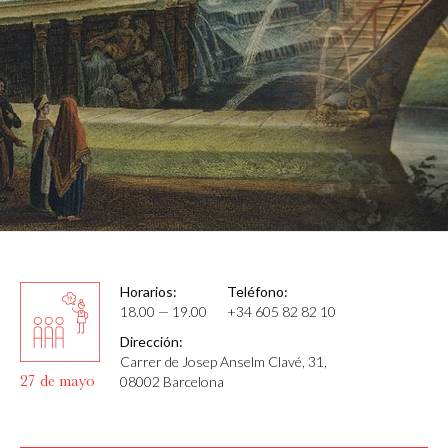
Horarios:
Teléfono:
18.00 — 19.00
+34 605 82 82 10
Dirección:
Carrer de Josep Anselm Clavé, 31,
27 de mayo
08002 Barcelona