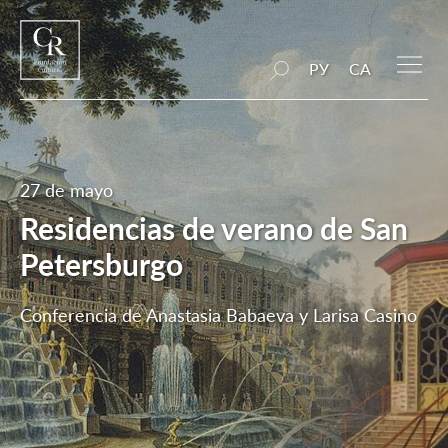
РУ
CA
27 de mayo
Residencias de verano de San
Petersburgo
Conferencia de Anastasia Babaeva y Larisa Casino