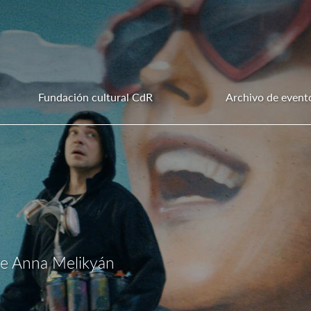
Fundación cultural CdR
Archivo de event
de Anna Melikyán