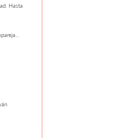
udad. Hasta
pareja...
yán