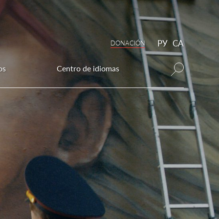
РУ
CA
DONAСIÓN
os
Centro de idiomas