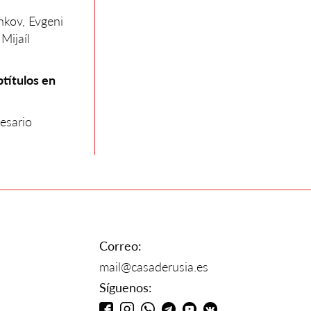
hkov, Evgeni
Mijaíl
btítulos en
cesario
Correo:
mail@casaderusia.es
Síguenos: