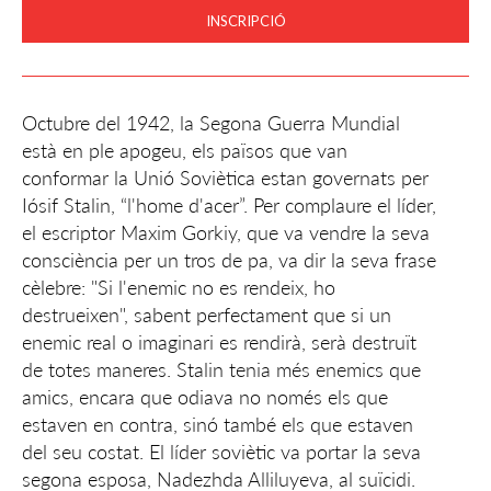
INSCRIPCIÓ
Octubre del 1942, la Segona Guerra Mundial
està en ple apogeu, els països que van
conformar la Unió Soviètica estan governats per
Iósif Stalin, “l'home d'acer”. Per complaure el líder,
el escriptor Maxim Gorkiy, que va vendre la seva
consciència per un tros de pa, va dir la seva frase
cèlebre: "Si l'enemic no es rendeix, ho
destrueixen", sabent perfectament que si un
enemic real o imaginari es rendirà, serà destruït
de totes maneres. Stalin tenia més enemics que
amics, encara que odiava no només els que
estaven en contra, sinó també els que estaven
del seu costat. El líder soviètic va portar la seva
segona esposa, Nadezhda Alliluyeva, al suïcidi.