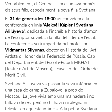
Veritablement, el Generalíssim estimava només
els seus fills, especialment la seva filla Svetlana.
El
31 de gener a les 18:00
us convidem a la
conferència en línia
'Alekséi Kápler i Svetlana
Alilúyeva'
, dedicada a l'increïble història d'amor
de l'escriptor soviètic i la filla del líder de l'estat.
La conferència serà impartida pel professor
Vidmantas Silyunas
, doctor en Història de l'Art i
Artista d'Honor de la Federació de Rússia, Cap
del Departament de l'Escola-Estudi MKHAT
(Teatre d'Art de Moscou), i cavaller de l'Ordre del
Mèrit Civil.
Svetlana Alliluyeva va passar la seva infància en
una casa de camp a Zubalovo, a prop de
Moscou. La jove vivia amb una mainadera i no li
faltava de res, però no hi havia ni alegria ni
felicitat en aquesta infància. A la petita Svetlana