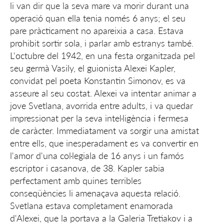
li van dir que la seva mare va morir durant una
operació quan ella tenia només 6 anys; el seu
pare pràcticament no apareixia a casa. Estava
prohibit sortir sola, i parlar amb estranys també.
L'octubre del 1942, en una festa organitzada pel
seu germà Vasily, el guionista Alexei Kapler,
convidat pel poeta Konstantin Simonov, es va
asseure al seu costat. Alexei va intentar animar a
jove Svetlana, avorrida entre adults, i va quedar
impressionat per la seva intel·ligència i fermesa
de caràcter. Immediatament va sorgir una amistat
entre ells, que inesperadament es va convertir en
l'amor d'una col·legiala de 16 anys i un famós
escriptor i casanova, de 38. Kapler sabia
perfectament amb quines terribles
conseqüències li amenaçava aquesta relació.
Svetlana estava completament enamorada
d'Alexei, que la portava a la Galeria Tretiakov i a