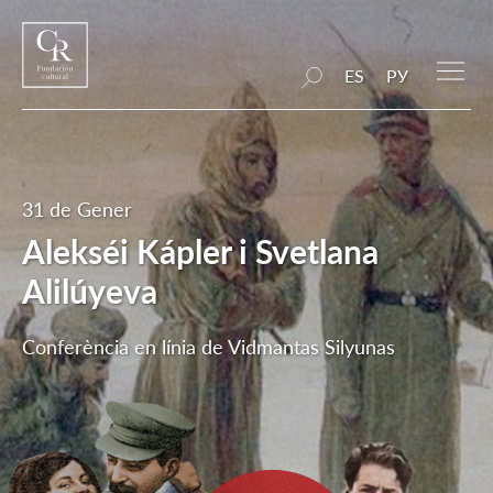
ES
РУ
31 de Gener
Alekséi Kápler i Svetlana
Alilúyeva
Conferència en línia de Vidmantas Silyunas