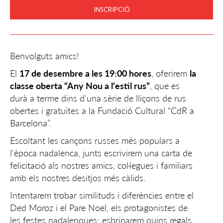
INSCRIPCIÓ
Benvolguts amics!
El
17 de desembre a les 19:00 hores
, oferirem
la
classe oberta “Any Nou a l'estil rus”
, que es
durà a terme dins d'una sèrie de lliçons de rus
obertes i gratuïtes a la Fundació Cultural “CdR a
Barcelona”.
Escoltant les cançons russes més populars a
l'època nadalenca, junts escrivirem una carta de
felicitació als nostres amics, col·legues i familiars
amb els nostres desitjos més càlids.
Intentarem trobar similituds i diferències entre el
Ded Moroz i el Pare Noel, els protagonistes de
les festes nadalenques; esbrinarem quins regals