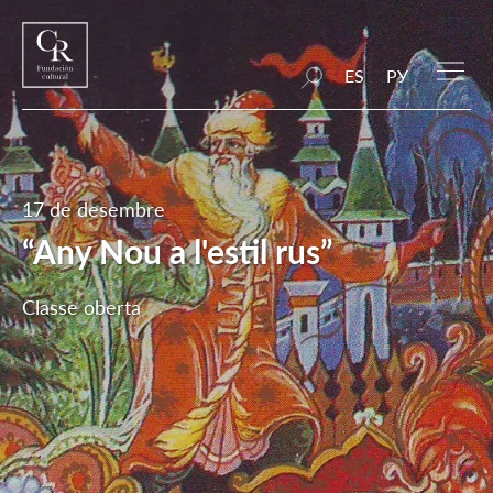
ES
РУ
17 de desembre
“Any Nou a l'estil rus”
Classe oberta