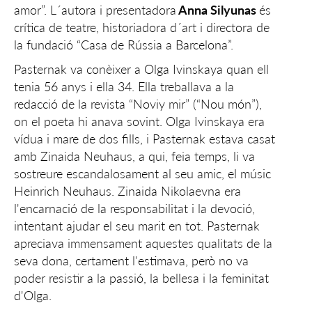
amor”. L´autora i presentadora
Anna Silyunas
és
crítica de teatre, historiadora d´art i directora de
la fundació “Casa de Rússia a Barcelona”.
Pasternak va conèixer a Olga Ivinskaya quan ell
tenia 56 anys i ella 34. Ella treballava a la
redacció de la revista “Noviy mir” (“Nou món”),
on el poeta hi anava sovint. Olga Ivinskaya era
vídua i mare de dos fills, i Pasternak estava casat
amb Zinaida Neuhaus, a qui, feia temps, li va
sostreure escandalosament al seu amic, el músic
Heinrich Neuhaus. Zinaida Nikolaevna era
l'encarnació de la responsabilitat i la devoció,
intentant ajudar el seu marit en tot. Pasternak
apreciava immensament aquestes qualitats de la
seva dona, certament l'estimava, però no va
poder resistir a la passió, la bellesa i la feminitat
d'Olga.