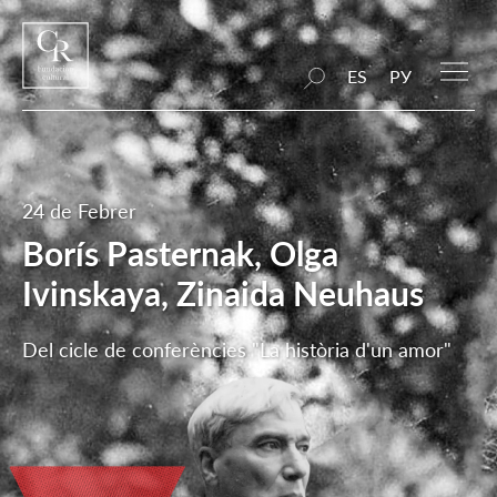
ES
РУ
24 de Febrer
Borís Pasternak, Olga
Ivinskaya, Zinaida Neuhaus
Del cicle de conferències "La història d'un amor"