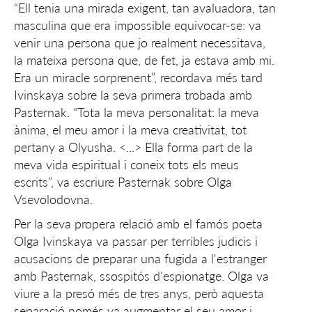
“Ell tenia una mirada exigent, tan avaluadora, tan
masculina que era impossible equivocar-se: va
venir una persona que jo realment necessitava,
la mateixa persona que, de fet, ja estava amb mi.
Era un miracle sorprenent”, recordava més tard
Ivinskaya sobre la seva primera trobada amb
Pasternak. “Tota la meva personalitat: la meva
ànima, el meu amor i la meva creativitat, tot
pertany a Olyusha. <...> Ella forma part de la
meva vida espiritual i coneix tots els meus
escrits”, va escriure Pasternak sobre Olga
Vsevolodovna.
Per la seva propera relació amb el famós poeta
Olga Ivinskaya va passar per terribles judicis i
acusacions de preparar una fugida a l'estranger
amb Pasternak, ssospitós d'espionatge. Olga va
viure a la presó més de tres anys, però aquesta
separació només va augmentar el seu amor i