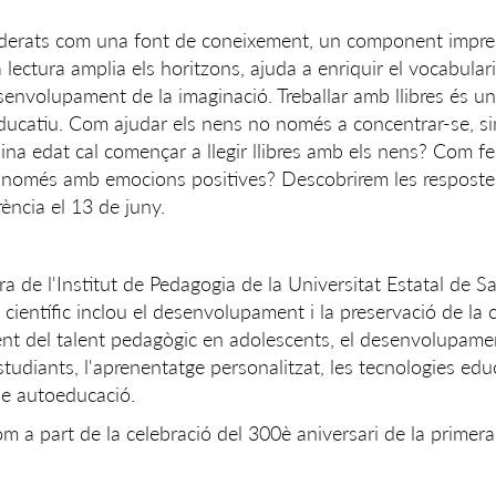
siderats com una font de coneixement, un component impre
 lectura amplia els horitzons, ajuda a enriquir el vocabulari
esenvolupament de la imaginació. Treballar amb llibres és un
educatiu. Com ajudar els nens no només a concentrar-se, s
uina edat cal començar a llegir llibres amb els nens? Com fe
ioni només amb emocions positives? Descobrirem les respost
ència el 13 de juny.
a de l'Institut de Pedagogia de la Universitat Estatal de S
 científic inclou el desenvolupament i la preservació de la c
ment del talent pedagògic en adolescents, el desenvolupame
studiants, l'aprenentatge personalitzat, les tecnologies edu
 de autoeducació.
m a part de la celebració del 300è aniversari de la primera