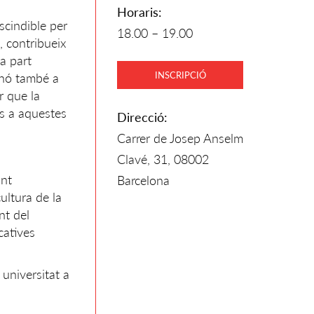
Horaris:
scindible per
18.00 – 19.00
, contribueix
a part
INSCRIPCIÓ
inó també a
r que la
es a aquestes
Direcció:
Carrer de Josep Anselm
Clavé, 31, 08002
ant
Barcelona
ultura de la
nt del
catives
 universitat a