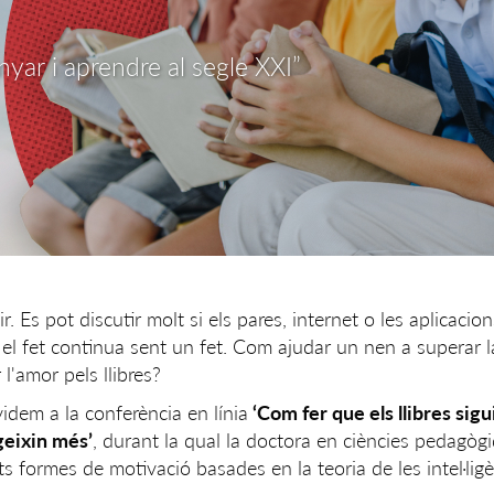
ar i aprendre al segle XXI”
r. Es pot discutir molt si els pares, internet o les aplicaci
el fet continua sent un fet. Com ajudar un nen a superar 
r l'amor pels llibres?
videm a la conferència en línia
‘Com fer que els llibres sigu
geixin més’
, durant la qual la doctora en ciències pedagòg
s formes de motivació basades en la teoria de les intel·lig