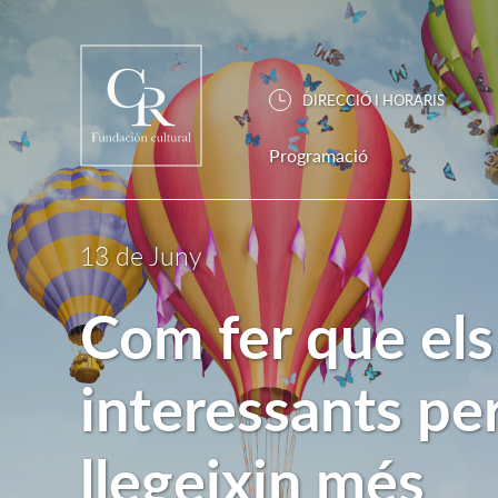
DIRECCIÓ I HORARIS
Programació
13 de Juny
Com fer que els 
interessants pe
llegeixin més