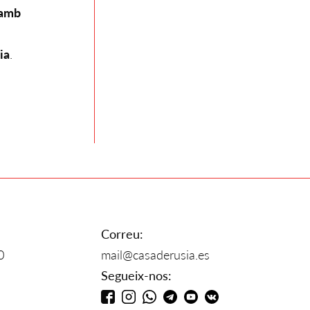
i amb
ia
.
Correu:
0
mail@casaderusia.es
Segueix-nos: