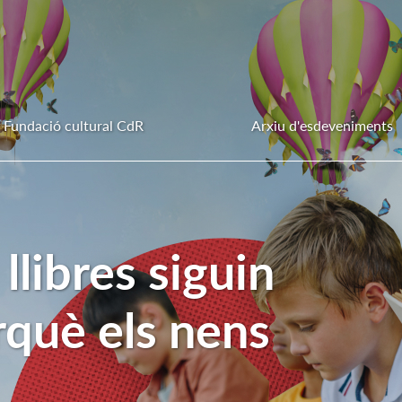
Fundació cultural CdR
Arxiu d'esdeveniments
llibres siguin
rquè els nens