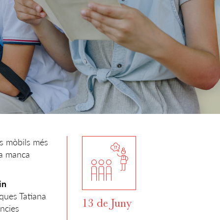
ons mòbils més
la manca
in
iques Tatiana
13 de Juny
ències