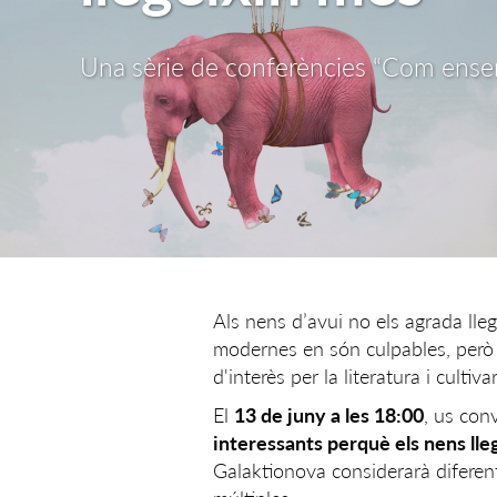
Una sèrie de conferències “Com enseny
Als nens d’avui no els agrada llegi
modernes en són culpables, però 
d'interès per la literatura i cultiva
El
13 de juny a les 18:00
, us con
interessants perquè els nens lle
Galaktionova considerarà diferent