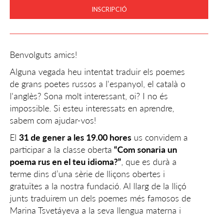
INSCRIPCIÓ
Benvolguts amics!
Alguna vegada heu intentat traduir els poemes
de grans poetes russos a l'espanyol, el català o
l'anglès? Sona molt interessant, oi? I no és
impossible. Si esteu interessats en aprendre,
sabem com ajudar-vos!
El
31 de gener a les 19.00 hores
us convidem a
participar a la classe oberta
“Com sonaria un
poema rus en el teu idioma?”
, que es durà a
terme dins d’una sèrie de lliçons obertes i
gratuïtes a la nostra fundació. Al llarg de la lliçó
junts traduirem un dels poemes més famosos de
Marina Tsvetáyeva a la seva llengua materna i