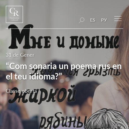
ES
РУ
31 de Gener
“Com sonaria un poema rus en
el teu idioma?”
Classe oberta