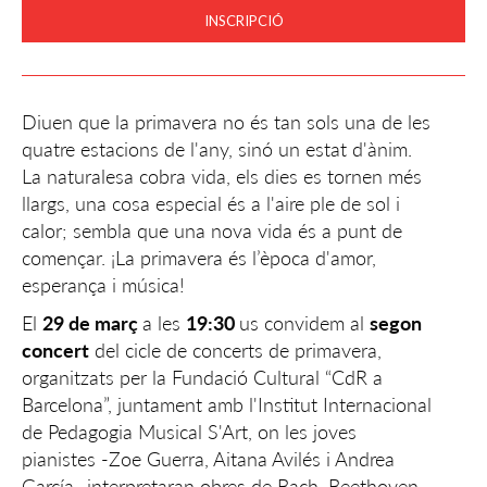
INSCRIPCIÓ
Diuen que la primavera no és tan sols una de les
quatre estacions de l'any, sinó un estat d'ànim.
La naturalesa cobra vida, els dies es tornen més
llargs, una cosa especial és a l'aire ple de sol i
calor; sembla que una nova vida és a punt de
començar. ¡La primavera és l’època d'amor,
esperança i música!
El
29 de març
a les
19:30
us convidem al
segon
concert
del cicle de concerts de primavera,
organitzats per la Fundació Cultural “CdR a
Barcelona”, juntament amb l'Institut Internacional
de Pedagogia Musical S'Art, on les joves
pianistes -Zoe Guerra, Aitana Avilés i Andrea
García- interpretaran obres de Bach, Beethoven,