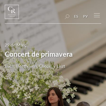
ES
РУ
29 de Març
Concert de primavera
Bach, Beethoven, Chopin y Liszt