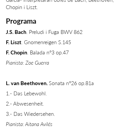
Chopin i Liszt.
Programa
J.S. Bach
. Preludi i Fuga BWV 862
F. Liszt
. Gnomenreigen S.145
F. Chopin
. Balada nº3 op.47
Pianista: Zoe Guerra
L. van Beethoven.
Sonata nº26 op.81a
1.- Das Lebewohl.
2.- Abwesenheit.
3.- Das Wiedersehen.
Pianista: Aitana Avilés