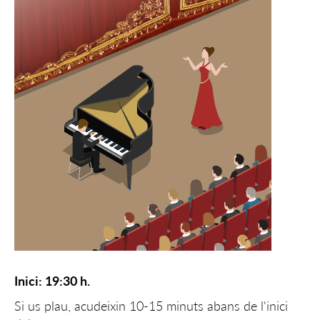
Inici: 19:30 h.
Si us plau, acudeixin 10-15 minuts abans de l'inici