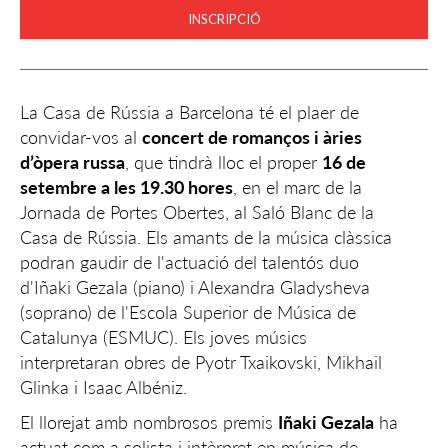
INSCRIPCIÓ
La Casa de Rússia a Barcelona té el plaer de
convidar-vos al
concert de romanços i àries
d’òpera russa
, que tindrà lloc el proper
16 de
setembre a les 19.30 hores
, en el marc de la
Jornada de Portes Obertes, al Saló Blanc de la
Casa de Rússia. Els amants de la música clàssica
podran gaudir de l'actuació del talentós duo
d'Iñaki Gezala (piano) i Alexandra Gladysheva
(soprano) de l'Escola Superior de Música de
Catalunya (ESMUC). Els joves músics
interpretaran obres de Pyotr Txaikovski, Mikhail
Glinka i Isaac Albéniz.
El llorejat amb nombrosos premis
Iñaki Gezala
ha
actuat com a solista i intèrpret en música de