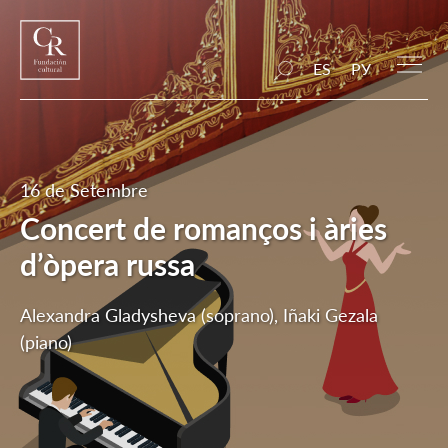
ES
РУ
16 de Setembre
Concert de romanços i àries
d’òpera russa
Alexandra Gladysheva (soprano), Iñaki Gezala
(piano)