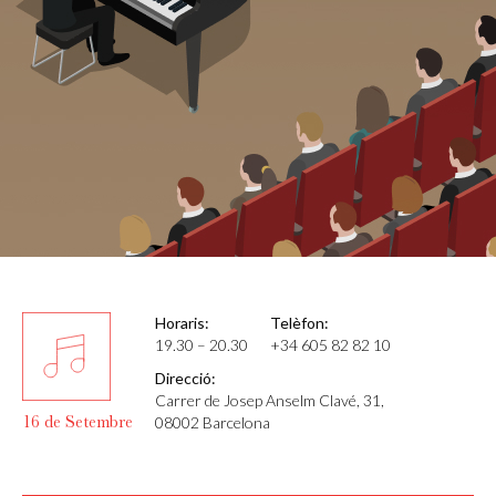
Horaris:
Telèfon:
19.30 – 20.30
+34 605 82 82 10
Direcció:
Carrer de Josep Anselm Clavé, 31,
16 de Setembre
08002 Barcelona