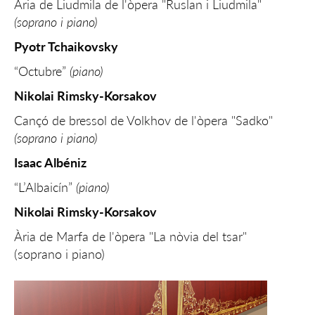
Ària de Liudmila de l'òpera "Ruslan i Liudmila"
(soprano i piano)
Pyotr Tchaikovsky
“Octubre”
(piano)
Nikolai Rimsky-Korsakov
Cançó de bressol de Volkhov de l'òpera "Sadko"
(soprano i piano)
Isaac Albéniz
“L’Albaicín”
(piano)
Nikolai Rimsky-Korsakov
Ària de Marfa de l'òpera "La nòvia del tsar"
(soprano i piano)