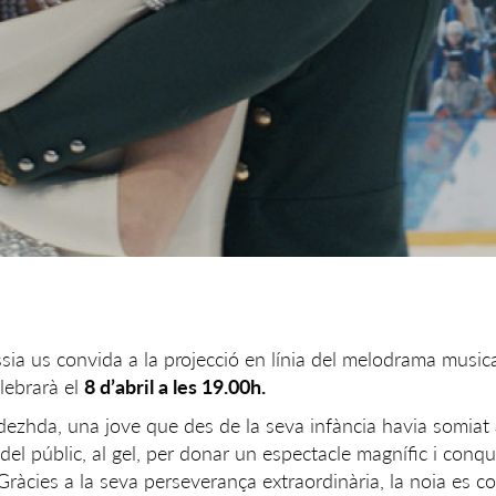
sia us convida a la projecció en línia del melodrama music
elebrarà el
8 d’abril a les 19.00h.
adezhda, una jove que des de la seva infància havia somiat a
 públic, al gel, per donar un espectacle magnífic i conquis
 Gràcies a la seva perseverança extraordinària, la noia es c