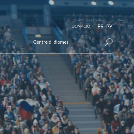
ES
РУ
DONAСIÓ
Centre d’idiomes