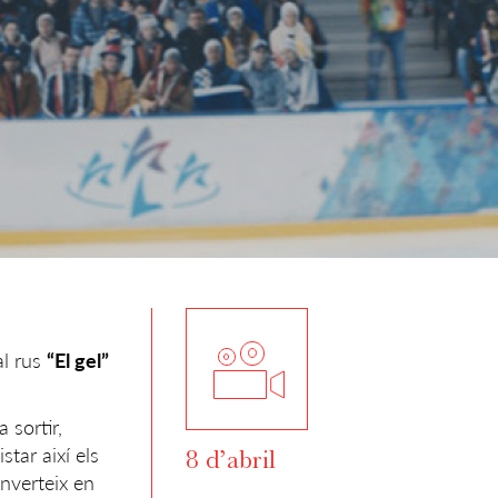
al rus
“El gel”
 sortir,
tar així els
8 d’abril
onverteix en