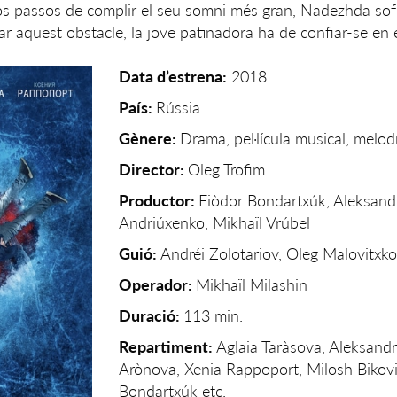
os passos de complir el seu somni més gran, Nadezhda sof
r aquest obstacle, la jove patinadora ha de confiar-se en 
Data d’estrena:
2018
País:
Rússia
Gènere:
Drama, pel·lícula musical, melo
Director:
Oleg Trofim
Productor:
Fiòdor Bondartxúk, Aleksand
Andriúxenko, Mikhaïl Vrúbel
Guió:
Andréi Zolotariov, Oleg Malovitxko
Operador:
Mikhaïl Milashin
Duració:
113 min.
Repartiment:
Aglaia Taràsova, Aleksandr
Arònova, Xenia Rappoport, Milosh Bikovi
Bondartxúk etc.