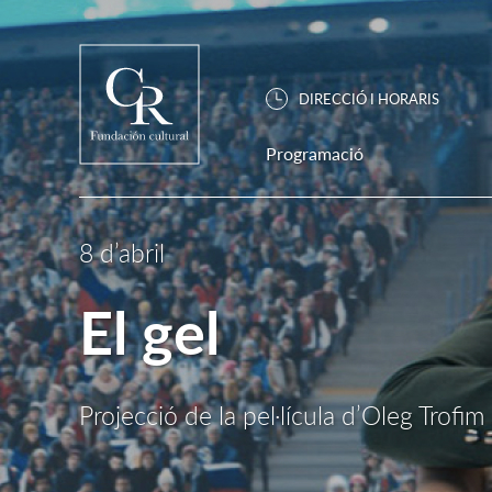
DIRECCIÓ I HORARIS
Programació
8 d’abril
El gel
Projecció de la pel·lícula d’Oleg Trofim