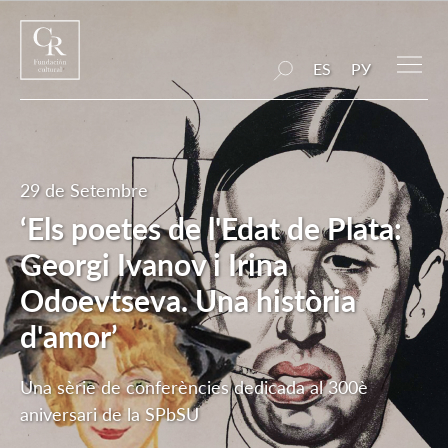
ES
РУ
29 de Setembre
‘Els poetes de l'Edat de Plata:
Georgi Ivanov i Irina
Odoevtseva. Una història
d'amor’
Una sèrie de conferències dedicada al 300è
aniversari de la SPbSU