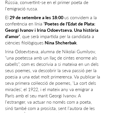
Rússia, convertint-se en el primer poeta de
l'emigració russa.
El
29 de setembre a les 18:00
us convidem a la
conferència en línia
‘Poetes de l'Edat de Plata:
Georgi Ivanov i Irina Odoevtseva. Una història
d'amor’
, que serà impartida per la candidata a
ciències filològiques
Nina Shcherbak
.
Irina Odoevtseva, alumna de Nikolai Gumilyov,
"una poetessa amb un llaç de cintes enorme als
cabells", com es descrivia a si mateixa en un dels
seus poemes, va descobrir la seva passió per la
poesia a una edat molt primerenca. Va publicar la
seva primera col·lecció de poemes, 'La cort dels
miracles', el 1922, i el mateix any va emigrar a
París amb el seu marit Georgi Ivanov. A
l'estranger, va actuar no només com a poeta,
sinó també com a prosista, sent l'autora de les