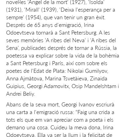
novel·les 'Àngel de la mort' (1927), 'Isolda'
(1931), 'Mirall' (1939), 'Deixa l'esperança per a
sempre' (1954), que van tenir un gran èxit.
Després de 65 anys d'emigració, Irina
Odoevtseva tornarà a Sant Petersburg. A les
seves memòries 'A ribes del Neva' i 'A ribes del
Sena', publicades després de tornar a Rússia, la
poetessa va explicar sobre la vida de la bohèmia
a Sant Petersburg i París, així com sobre els
poetes de l'Edat de Plata: Nikolai Gumilyov,
Anna Ajmàtova, Marina Tsvetàieva, Zinaida
Guipius, Georgi Adamovitx, Osip Mandelshtam i
Andrei Beliy.
Abans de la seva mort, Georgi Ivanov escriurà
una carta a l'emigració russa: “Faig una crida a
tots els que em van apreciar com a poeta i els
demano una cosa. Cuideu la meva dona, Irina
Odoevtseva. Ella va ser la llum i la felicitat de