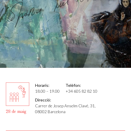
Horaris:
Telèfon:
18.00 – 19.00
+34 605 82 82 10
Direcció:
Carrer de Josep Anselm Clavé, 31,
28 de maig
08002 Barcelona