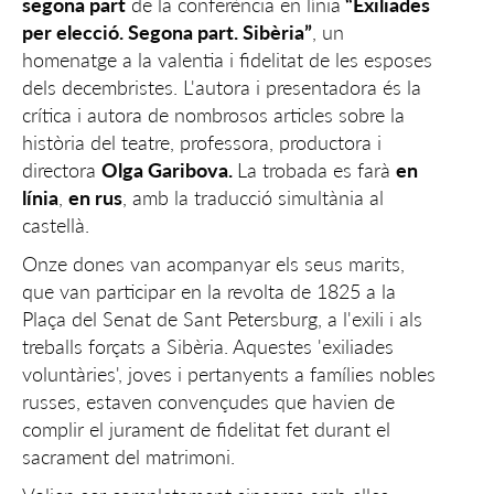
segona part
de la conferència en línia
“Exiliades
per elecció. Segona part. Sibèria”
, un
homenatge a la valentia i fidelitat de les esposes
dels decembristes. L'autora i presentadora és la
crítica i autora de nombrosos articles sobre la
història del teatre, professora, productora i
directora
Olga Garibova.
La trobada es farà
en
línia
,
en rus
, amb la traducció simultània al
castellà.
Onze dones van acompanyar els seus marits,
que van participar en la revolta de 1825 a la
Plaça del Senat de Sant Petersburg, a l'exili i als
treballs forçats a Sibèria. Aquestes 'exiliades
voluntàries', joves i pertanyents a famílies nobles
russes, estaven convençudes que havien de
complir el jurament de fidelitat fet durant el
sacrament del matrimoni.