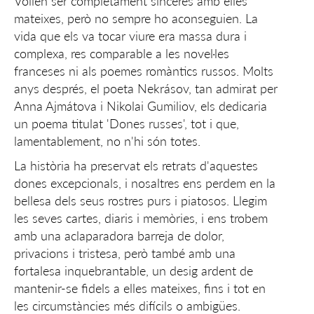
Volien ser completament sinceres amb elles
mateixes, però no sempre ho aconseguien. La
vida que els va tocar viure era massa dura i
complexa, res comparable a les novel·les
franceses ni als poemes romàntics russos. Molts
anys després, el poeta Nekrásov, tan admirat per
Anna Ajmátova i Nikolai Gumiliov, els dedicaria
un poema titulat 'Dones russes', tot i que,
lamentablement, no n'hi són totes.
La història ha preservat els retrats d'aquestes
dones excepcionals, i nosaltres ens perdem en la
bellesa dels seus rostres purs i piatosos. Llegim
les seves cartes, diaris i memòries, i ens trobem
amb una aclaparadora barreja de dolor,
privacions i tristesa, però també amb una
fortalesa inquebrantable, un desig ardent de
mantenir-se fidels a elles mateixes, fins i tot en
les circumstàncies més difícils o ambigües.