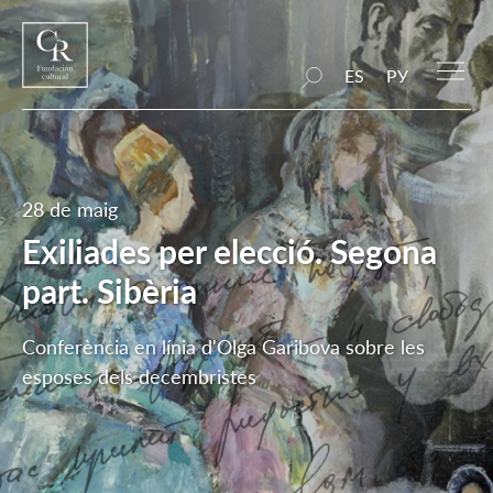
ES
РУ
28 de maig
Exiliades per elecció. Segona
part. Sibèria
Conferència en línia d'Olga Garibova sobre les
esposes dels decembristes