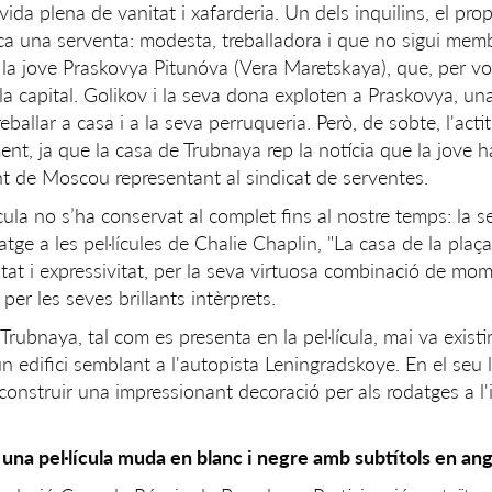
ida plena de vanitat i xafarderia. Un dels inquilins, el prop
sca una serventa: modesta, treballadora i que no sigui mem
n la jove Praskovya Pitunóva (Vera Maretskaya), que, per vo
 la capital. Golikov i la seva dona exploten a Praskovya, un
eballar a casa i a la seva perruqueria. Però, de sobte, l'act
nt, ja que la casa de Trubnaya rep la notícia que la jove h
nt de Moscou representant al sindicat de serventes.
ícula no s’ha conservat al complet fins al nostre temps: la 
ge a les pel·lícules de Chalie Chaplin, "La casa de la plaç
tat i expressivitat, per la seva virtuosa combinació de mom
er les seves brillants intèrprets.
Trubnaya, tal com es presenta en la pel·lícula, mai va existir
un edifici semblant a l'autopista Leningradskoye. En el seu l
onstruir una impressionant decoració per als rodatges a l'i
s
una pel·lícula muda en blanc i negre amb subtítols en ang