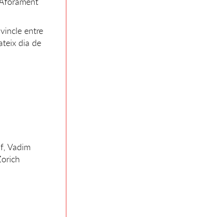
. Aforament
vincle entre
teix dia de
f, Vadim
Zorich