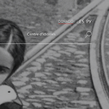
ES
РУ
DONAСIÓ
Centre d’idiomes