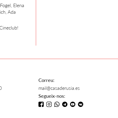
 Fogel, Elena
ich, Ada
Cineclub!
Correu:
0
mail@casaderusia.es
Segueix-nos: