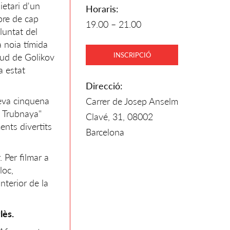
ietari d'un
Horaris:
bre de cap
19.00 – 21.00
luntat del
a noia tímida
INSCRIPCIÓ
itud de Golikov
a estat
Direcció:
seva cinquena
Carrer de Josep Anselm
a Trubnaya"
Clavé, 31, 08002
ents divertits
Barcelona
. Per filmar a
loc,
nterior de la
lès.