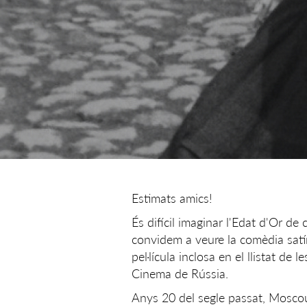
Estimats amics!
És difícil imaginar l'Edat d'Or de
convidem a veure la comèdia satír
pel·lícula inclosa en el llistat de 
Cinema de Rússia.
Anys 20 del segle passat, Moscou