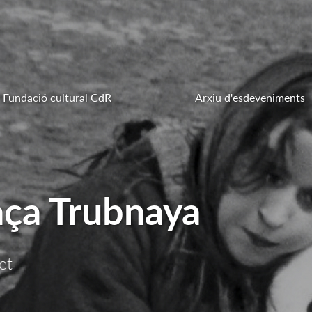
Fundació cultural CdR
Arxiu d'esdeveniments
laça Trubnaya
et