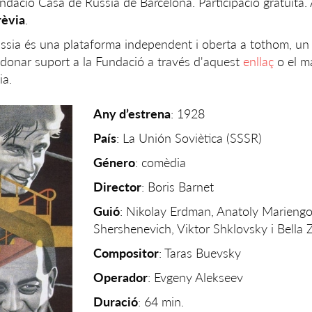
undació Casa de Rússia de Barcelona. Participació gratuïta
rèvia
.
sia és una plataforma independent i oberta a tothom, un 
s donar suport a la Fundació a través d'aquest
enllaç
o el ma
ia.
Any d’estrena
: 1928
País
: La Unión Soviètica (SSSR)
Género
: comèdia
Director
: Boris Barnet
Guió
: Nikolay Erdman, Anatoly Mariengo
Shershenevich, Viktor Shklovsky i Bella 
Compositor
: Taras Buevsky
Operador
: Evgeny Alekseev
Duració
: 64 min.