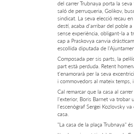
del carrer Trubnaya porta la seva v
saló de perruqueria, Golikov, bu
sindicat. La seva elecció recau e
destí, acaba d'arribar del poble a
sense experiència, obligant-la a tr
cap a Praskovya canvia dràsticame
escollida diputada de l'Ajuntame
Composada per sis parts, la pel·l
part està perduda. Retent homenat
t'enamorarà per la seva excentrici
i commovedors al mateix temps, i p
Cal remarcar que la casa al carrer 
l'exterior, Boris Barnet va trobar 
l'escenògraf Sergei Kozlovsky va c
casa.
"La casa de la plaça Trubnaya" é