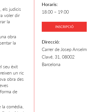
Horaris:
 els judicis
18.00 – 19.00
a voler dir
rar la
INSCRIPCIÓ
’una obra
Direcció:
sentar la
Carrer de Josep Anselm
Clavé, 31, 08002
Barcelona
l seu èxit
ereixen un ric
nova obra des
seves
 forma de
e la comèdia,