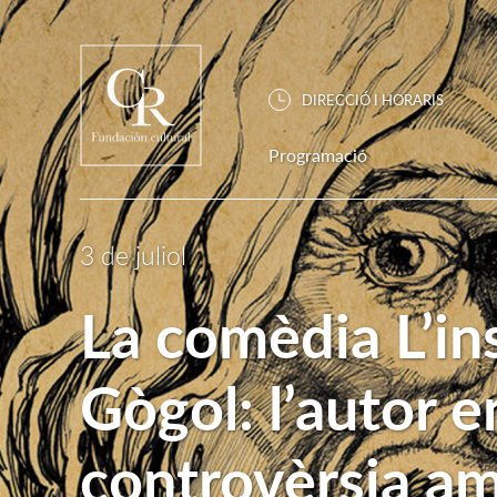
DIRECCIÓ I HORARIS
Programació
3 de juliol
La comèdia L’in
Gògol: l’autor e
controvèrsia am