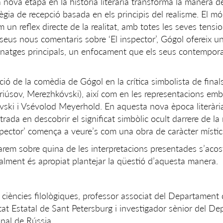
ova etapa en la història literària transforma la manera de l
ia de recepció basada en els principis del realisme. El mó
un reflex directe de la realitat, amb totes les seves tensio
 seus nous comentaris sobre ‘El inspector’, Gógol ofereix u
sonatges principals, un enfocament que els seus contempor
ació de la comèdia de Gógol en la crítica simbolista de final
Briúsov, Merezhkóvski), així com en les representacions em
avski i Vsévolod Meyerhold. En aquesta nova època literàri
trada en descobrir el significat simbòlic ocult darrere de la
 inspector’ comença a veure’s com una obra de caràcter místic
rlarem sobre quina de les interpretacions presentades s’acos
 realment és apropiat plantejar la qüestió d’aquesta manera.
ciències filològiques, professor associat del Departament 
itat Estatal de Sant Petersburg i investigador sènior del D
nal de Rússia.