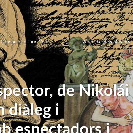
Fundació cultural CdR
Arxiu d'esdeveniments
spector, de Nikolái
n diàleg i
b espectadors i