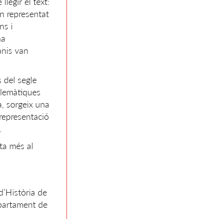
legir el text:
n representat
ns i
na
anis van
s del segle
blemàtiques
a, sorgeix una
 representació
.
ta més al
d’Història de
epartament de