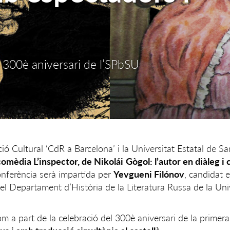
 300è aniversari de l’SPbSU
ió Cultural ‘CdR a Barcelona’ i la Universitat Estatal de S
comèdia L’inspector, de Nikolái
Gògol: l’autor en diàleg i
onferència serà impartida per
Yevgueni Filónov
, candidat 
del Departament d’Història de la Literatura Russa de la Uni
m a part de la celebració del 300è aniversari de la primera