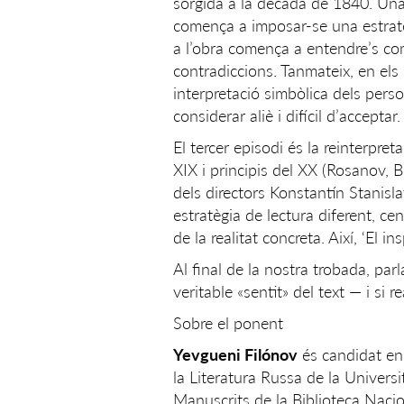
sorgida a la dècada de 1840. Una n
comença a imposar-se una estratèg
a l’obra comença a entendre’s com 
contradiccions. Tanmateix, en els
interpretació simbòlica dels per
considerar aliè i difícil d’acceptar.
El tercer episodi és la reinterpret
XIX i principis del XX (Rosanov, 
dels directors Konstantín Stanisl
estratègia de lectura diferent, cen
de la realitat concreta. Així, ‘El
Al final de la nostra trobada, pa
veritable «sentit» del text — i si
Sobre el ponent
Yevgueni Filónov
és candidat en 
la Literatura Russa de la Univers
Manuscrits de la Biblioteca Nacio