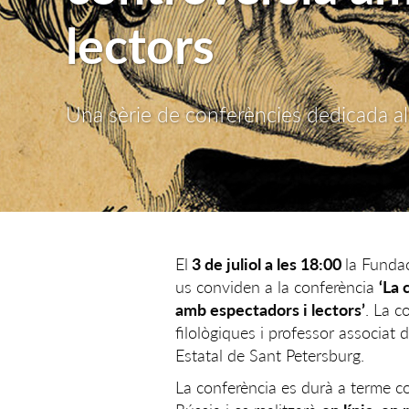
lectors
Una sèrie de conferències dedicada al
El
3 de juliol a les 18:00
la Fundac
us conviden a la conferència
‘La 
amb espectadors i lectors’
. La c
filològiques i professor associat 
Estatal de Sant Petersburg.
La conferència es durà a terme co