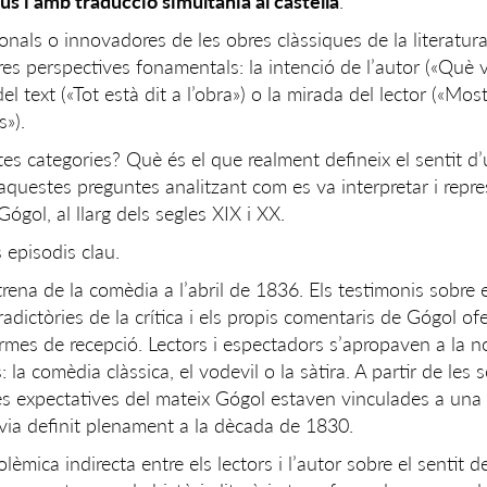
 rus i amb traducció simultània al castellà
.
onals o innovadores de les obres clàssiques de la literatura,
res perspectives fonamentals: la intenció de l’autor («Què v
 del text («Tot està dit a l’obra») o la mirada del lector («Most
s»).
es categories? Què és el que realment defineix el sentit d
aquestes preguntes analitzant com es va interpretar i repre
Gógol, al llarg dels segles XIX i XX.
 episodis clau.
trena de la comèdia a l’abril de 1836. Els testimonis sobre e
radictòries de la crítica i els propis comentaris de Gógol of
formes de recepció. Lectors i espectadors s’apropaven a la 
 la comèdia clàssica, el vodevil o la sàtira. A partir de les 
les expectatives del mateix Gógol estaven vinculades a una
avia definit plenament a la dècada de 1830.
lèmica indirecta entre els lectors i l’autor sobre el sentit d