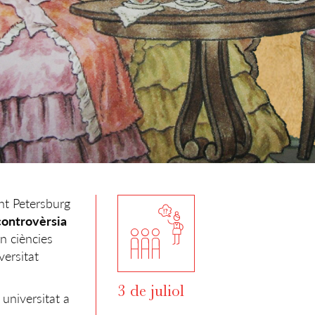
ant Petersburg
 controvèrsia
en ciències
versitat
3 de juliol
 universitat a