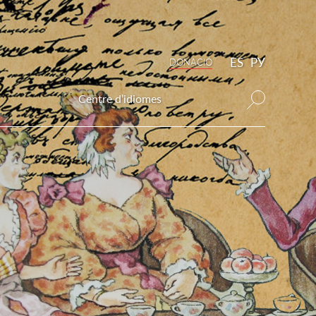
ES
РУ
DONAСIÓ
Centre d’idiomes