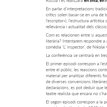
Rússia i es realitzarà
en línia, en
En parlar d’interpretacions tradici
crítics solen basar-se en una de t
l’escriptor»), l’estructura artística
rellevància i actualitat dels clàssic
Com es relacionen entre si aquest
literària? Intentarem respondre a 
comèdia ‘L’ inspector’, de Nikolai 
La conferència se centrarà en tres
El primer episodi correspon a l’es
entre el públic, les reaccions cont
material per analitzar diferents 
de diverses convencions literàries:
declaracions, es pot deduir que 
teatre realista que encara no s’h
El segon episodi correspon a la po