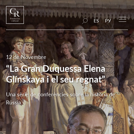
ES
РУ
12 de Novembre
“La Gran Duquessa Elena
Glínskaya i el seu regnat”
Una sèrie de conferències sobre la història de
Rússia