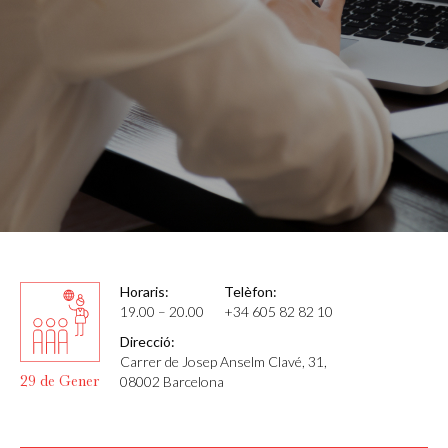
Horaris:
Telèfon:
19.00 – 20.00
+34 605 82 82 10
Direcció:
Carrer de Josep Anselm Clavé, 31,
29 de Gener
08002 Barcelona