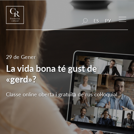
ES
РУ
29 de Gener
La vida bona té gust de
«gerd»?
Classe online oberta i gratuïta de rus col·loquial