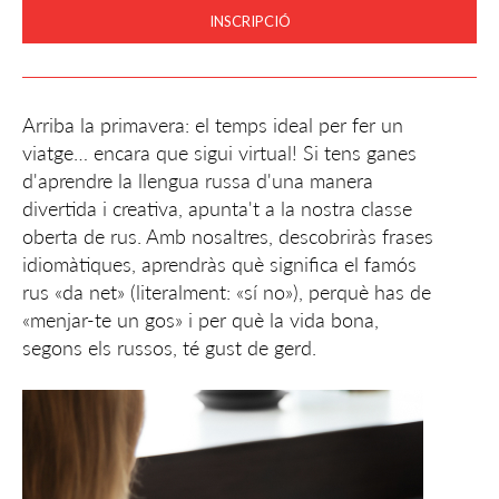
INSCRIPCIÓ
Arriba la primavera: el temps ideal per fer un
viatge… encara que sigui virtual! Si tens ganes
d'aprendre la llengua russa d'una manera
divertida i creativa, apunta't a la nostra classe
oberta de rus. Amb nosaltres, descobriràs frases
idiomàtiques, aprendràs què significa el famós
rus «da net» (literalment: «sí no»), perquè has de
«menjar-te un gos» i per què la vida bona,
segons els russos, té gust de gerd.