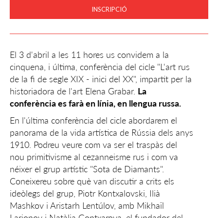
INSCRIPCIÓ
El 3 d'abril a les 11 hores us convidem a la
cinquena, i última, conferència del cicle "L'art rus
de la fi de segle XIX - inici del XX", impartit per la
historiadora de l'art Elena Grabar.
La
conferència es farà en línia, en llengua russa.
En l'última conferència del cicle abordarem el
panorama de la vida artística de Rússia dels anys
1910. Podreu veure com va ser el traspàs del
nou primitivisme al cezanneisme rus i com va
néixer el grup artístic "Sota de Diamants".
Coneixereu sobre què van discutir a crits els
ideòlegs del grup, Piotr Kontxalovski, Ilià
Mashkov i Aristarh Lentúlov, amb Mikhaïl
Larionov i Natàlia Gontxarova, el fundador del