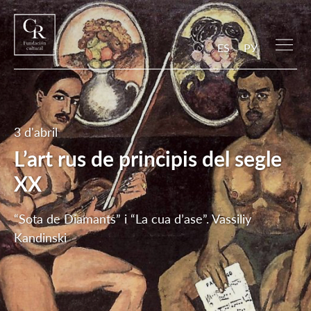
ES
РУ
3 d'abril
L’art rus de principis del segle
XX
“Sota de Diamants” i “La cua d’ase”. Vassiliy
Kandinski