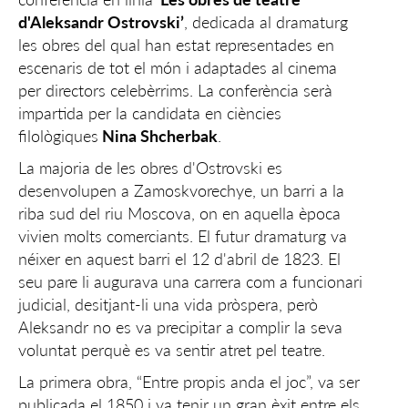
d'Aleksandr Ostrovski’
, dedicada al dramaturg
les obres del qual han estat representades en
escenaris de tot el món i adaptades al cinema
per directors celebèrrims. La conferència serà
impartida per la candidata en ciències
filològiques
Nina Shcherbak
.
La majoria de les obres d'Ostrovski es
desenvolupen a Zamoskvorechye, un barri a la
riba sud del riu Moscova, on en aquella època
vivien molts comerciants. El futur dramaturg va
néixer en aquest barri el 12 d'abril de 1823. El
seu pare li augurava una carrera com a funcionari
judicial, desitjant-li una vida pròspera, però
Aleksandr no es va precipitar a complir la seva
voluntat perquè es va sentir atret pel teatre.
La primera obra, “Entre propis anda el joc”, va ser
publicada el 1850 i va tenir un gran èxit entre els