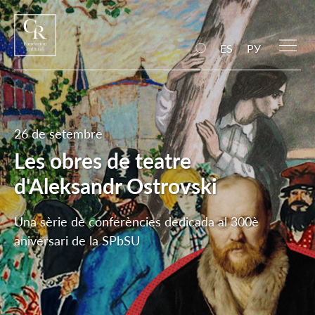
ES
РУ
26 de setembre
Les obres de teatre
d'Aleksandr Ostrovski
Una sèrie de conferències dedicada al 300è
aniversari de la SPbSU