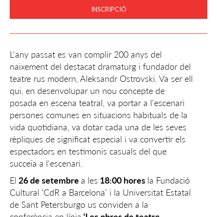
INSCRIPCIÓ
L'any passat es van complir 200 anys del
naixement del destacat dramaturg i fundador del
teatre rus modern, Aleksandr Ostrovski. Va ser ell
qui, en desenvolupar un nou concepte de
posada en escena teatral, va portar a l'escenari
persones comunes en situacions habituals de la
vida quotidiana, va dotar cada una de les seves
rèpliques de significat especial i va convertir els
espectadors en testimonis casuals del que
succeïa a l'escenari.
El
26 de setembre
a les
18:00 hores
la Fundació
Cultural ‘CdR a Barcelona’ i la Universitat Estatal
de Sant Petersburgo us conviden a la
conferència en línia
‘Les obres de teatre