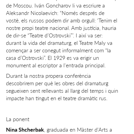
de Moscou. Iván Goncharov li va escriure a
Aleksandr Nicolaevich: “Només després de
vostè, els russos podem dir amb orgull: ‘Tenim el
nostre propi teatre nacional. Amb justícia, hauria
de dir-se “Teatre d’Ostrovski”’. I així va ser:
durant la vida del dramaturg, el Teatre Maly va
començar a ser conegut informalment com “la
casa d’Ostrovski”. El 1929 es va erigir un
monument al escriptor a l'entrada principal.
Durant la nostra propera conferència
descobrirem per què les obres del dramaturg
segueixen sent rellevants al llarg del temps i quin
impacte han tingut en el teatre dramàtic rus.
La ponent
Nina Shcherbak
, graduada en Màster d'Arts a