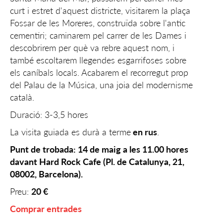
curt i estret d'aquest districte, visitarem la plaça
Fossar de les Moreres, construïda sobre l'antic
cementiri; caminarem pel carrer de les Dames i
descobrirem per què va rebre aquest nom, i
també escoltarem llegendes esgarrifoses sobre
els caníbals locals. Acabarem el recorregut prop
del Palau de la Música, una joia del modernisme
català.
Duració: 3-3,5 hores
La visita guiada es durà a terme
en rus
.
Punt de trobada: 14 de maig a les 11.00 hores
davant Hard Rock Cafe (Pl. de Catalunya, 21,
08002, Barcelona).
Preu:
20 €
Comprar entrades