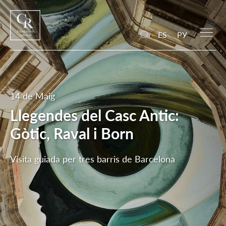
ES
РУ
14 de Maig
Llegendes del Casc Antic:
Gòtic, Raval i Born
Visita guiada per tres barris de Barcelona