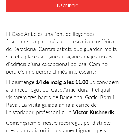
INSCRIPCIÓ
El Casc Antic és una font de llegendes
fascinants, la part més pintoresca i atmosfèrica
de Barcelona. Carrers estrets que guarden molts
secrets, places antigues i façanes majestuoses
d'edificis d'una excepcional bellesa. Com no
perdre's i no perdre el més interessant?
El diumenge
14 de maig a les 11.00
us convidem
a un recorregut pel Casc Antic, durant el qual
visitarem tres barris de Barcelona: Gòtic, Born i
Raval. La visita guiada anirà a càrrec de
l'historiador, professor i guia
Victor Kushnerik
.
Començarem el nostre recorregut pel districte
més contradictori i injustament ignorat pels