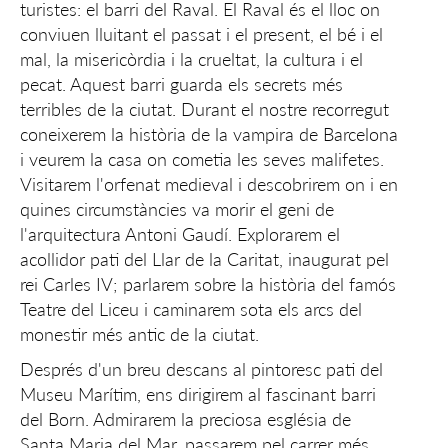
turistes: el barri del Raval. El Raval és el lloc on
conviuen lluitant el passat i el present, el bé i el
mal, la misericòrdia i la crueltat, la cultura i el
pecat. Aquest barri guarda els secrets més
terribles de la ciutat. Durant el nostre recorregut
coneixerem la història de la vampira de Barcelona
i veurem la casa on cometia les seves malifetes.
Visitarem l'orfenat medieval i descobrirem on i en
quines circumstàncies va morir el geni de
l'arquitectura Antoni Gaudí. Explorarem el
acollidor pati del Llar de la Caritat, inaugurat pel
rei Carles IV; parlarem sobre la història del famós
Teatre del Liceu i caminarem sota els arcs del
monestir més antic de la ciutat.
Després d'un breu descans al pintoresc pati del
Museu Marítim, ens dirigirem al fascinant barri
del Born. Admirarem la preciosa església de
Santa Maria del Mar, passarem pel carrer més