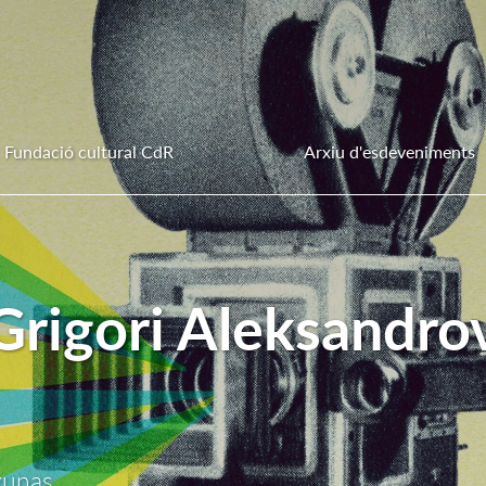
Fundació cultural CdR
Arxiu d'esdeveniments
Grigori Aleksandro
yunas