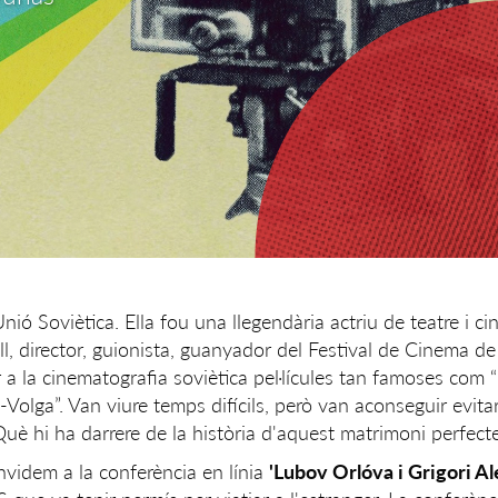
Unió Soviètica. Ella fou una llegendària actriu de teatre i c
ll, director, guionista, guanyador del Festival de Cinema de
 a la cinematografia soviètica pel·lícules tan famoses com “
-Volga”. Van viure temps difícils, però van aconseguir evitar 
Què hi ha darrere de la història d'aquest matrimoni perfect
videm a la conferència en línia
'Lubov Orlóva i Grigori A