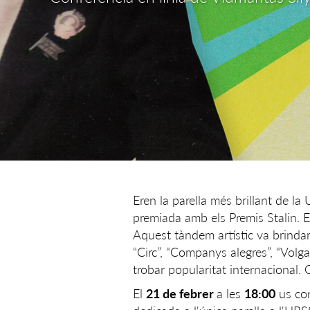
Eren la parella més brillant de la 
premiada amb els Premis Stalin. E
Aquest tàndem artístic va brindar
“Circ”, “Companys alegres”, “Volga
trobar popularitat internacional. 
El
21 de febrer
a les
18:00
us con