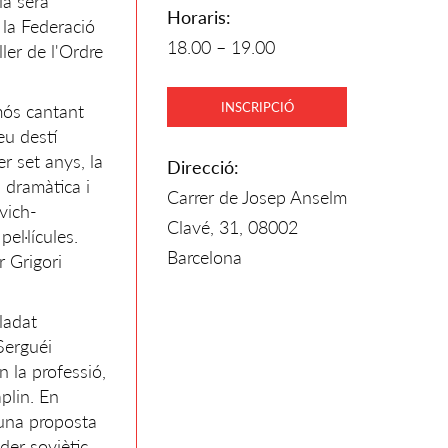
ia serà
Horaris:
 la Federació
18.00 – 19.00
ler de l'Ordre
INSCRIPCIÓ
amós cantant
eu destí
er set anys, la
Direcció:
 dramàtica i
Carrer de Josep Anselm
vich-
Clavé, 31, 08002
el·lícules.
Barcelona
r Grigori
ladat
Serguéi
n la professió,
plin. En
 una proposta
íder soviètic,