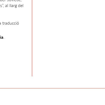
, al llarg del
a traducció
ia
.