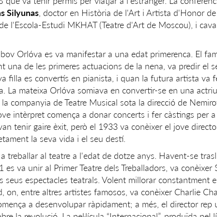
S que va tenir permís per viatjar a l'estranger. La conferènc
s Silyunas
, doctor en Història de l'Art i Artista d'Honor de
e l'Escola-Estudi MKHAT (Teatre d'Art de Moscou), i caval
 Lyubov Orlóva es va manifestar a una edat primerenca. El f
t una de les primeres actuacions de la nena, va predir el s
a filla es convertís en pianista, i quan la futura artista va f
a. La mateixa Orlóva somiava en convertir-se en una actriu
 la companyia de Teatre Musical sota la direcció de Nemiro
e intèrpret comença a donar concerts i fer càstings per a p
n tenir gaire èxit, però el 1933 va conèixer el jove directo
ament la seva vida i el seu destí.
 treballar al teatre a l'edat de dotze anys. Havent-se trasl
es va unir al Primer Teatre dels Treballadors, va conèixer 
els seus espectacles teatrals. Volent millorar constantment e
on, entre altres artistes famosos, va conèixer Charlie Cha
 comença a desenvolupar ràpidament; a més, el director rep
bre la revolució. La pel·lícula “Internacional”, produïda pel l