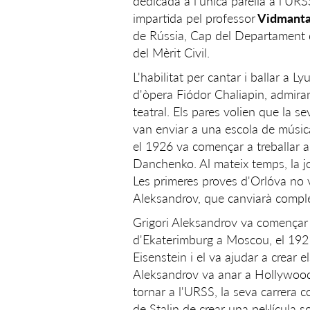
dedicada a l'única parella a l'URS
impartida pel professor
Vidmanta
de Rússia, Cap del Departament d
del Mèrit Civil.
L'habilitat per cantar i ballar a
d'òpera Fiódor Chaliapin, admiran
teatral. Els pares volien que la sev
van enviar a una escola de músic
el 1926 va començar a treballar a
Danchenko. Al mateix temps, la jov
Les primeres proves d'Orlóva no va
Aleksandrov, que canviarà complet
Grigori Aleksandrov va començar a
d'Ekaterimburg a Moscou, el 1921 
Eisenstein i el va ajudar a crear 
Aleksandrov va anar a Hollywood, 
tornar a l'URSS, la seva carrera
de Stalin de crear una pel·lícula so