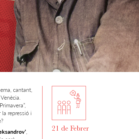
inema, cantant,
 Venècia.
Primavera”,
la repressió i
e?
21 de Febrer
leksandrov'
,