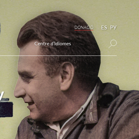
ES
РУ
DONAСIÓ
Centre d’idiomes
v