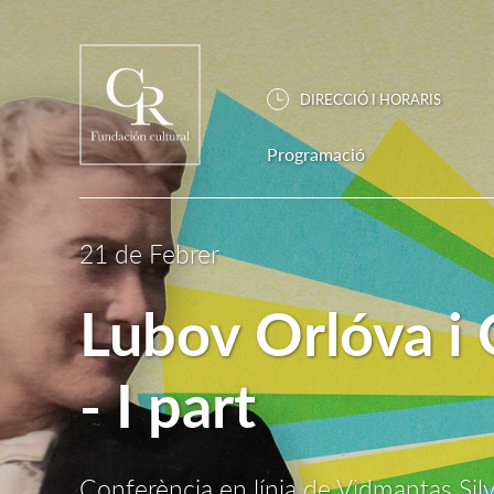
DIRECCIÓ I HORARIS
Programació
21 de Febrer
Lubov Orlóva i 
- I part
Conferència en línia de Vidmantas Sil