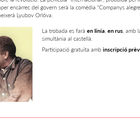
roper encàrrec del govern serà la comèdia “Companys alegres”
neixerà Lyubov Orlóva.
La trobada es farà
en línia
,
en rus
, amb l
simultània al castellà.
Participació gratuïta amb
inscripció prèv