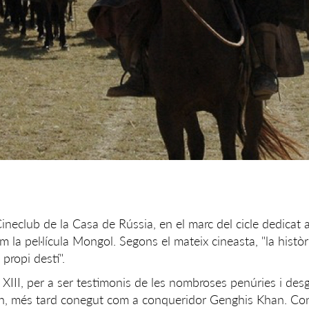
 Cineclub de la Casa de Rússia, en el marc del cicle dedicat a
m la pel·lícula Mongol. Segons el mateix cineasta, "la històr
propi destí".
gle XIII, per a ser testimonis de les nombroses penúries i de
in, més tard conegut com a conqueridor Genghis Khan. C