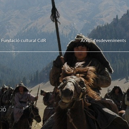
Fundació cultural CdR
Arxiu d'esdeveniments
ció