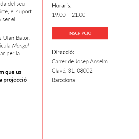
enda del seu
Horaris:
rte, el suport
19.00 – 21.00
 ser el
INSCRIPCIÓ
s Ulan Bator,
lícula
Mongol
Direcció:
ar per la
Carrer de Josep Anselm
Clavé, 31, 08002
m que us
la projecció
Barcelona