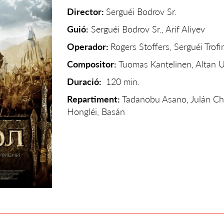
Director:
Serguéi Bodrov Sr.
Guió:
Serguéi Bodrov Sr., Arif Aliyev
Operador:
Rogers Stoffers, Serguéi Trof
Compositor:
Tuomas Kantelinen, Altan 
Duració:
120
min.
Repartiment:
Tadanobu Asano, Julán Ch
Hongléi, Basán