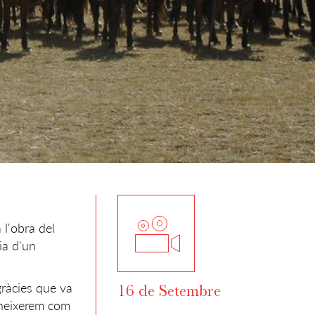
 l'obra del
ia d'un
sgràcies que va
16 de Setembre
oneixerem com