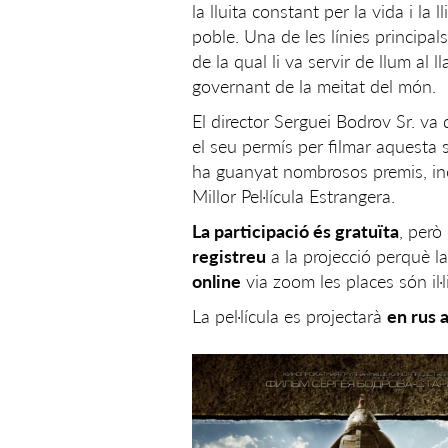
la lluita constant per la vida i la 
poble. Una de les línies principal
de la qual li va servir de llum al l
governant de la meitat del món.
El director Serguei Bodrov Sr. v
el seu permís per filmar aquesta s
ha guanyat nombrosos premis, inc
Millor Pel·lícula Estrangera.
La participació és gratuïta
, però
registreu
a la projecció perquè l
online
via zoom les places són il·l
La pel·lícula es projectarà
en rus 