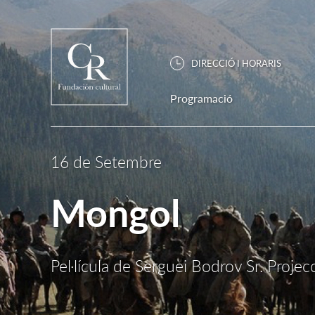
DIRECCIÓ I HORARIS
Programació
16 de Setembre
Mongol
Pel·lícula de Serguei Bodrov Sr. Projec