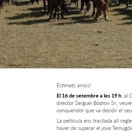
Estimats amics!
El 16 de setembre a les 19 h
, al
director Serguei Bodrov Sr., veure
conqueridor que va decidir el seu 
La pel·lícula ens trasllada all se
haver de superar el jove Temugd