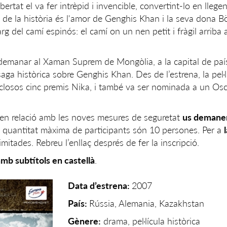
llibertat el va fer intrèpid i invencible, convertint-lo en lleg
s de la història és l'amor de Genghis Khan i la seva dona Bö
larg del camí espinós: el camí on un nen petit i fràgil arriba a
a demanar al Xaman Suprem de Mongòlia, a la capital de paí
aga històrica sobre Genghis Khan. Des de l’estrena, la pel·
losos cinc premis Nika, i també va ser nominada a un Osc
 en relació amb les noves mesures de seguretat
us demane
a quantitat màxima de participants són 10 persones. Per a
imitades. Rebreu l’enllaç després de fer la inscripció.
amb subtítols en castellà
.
Data d’estrena:
2007
País:
Rússia, Alemania, Kazakhstan
Gènere:
drama, pel·lícula històrica