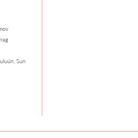
imov
Urag
uluún, Sun