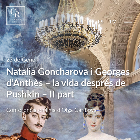
ES
РУ
23 de Gener
Natalia Goncharova i Georges
d’Anthès – la vida després de
Pushkin – II part
Conferència en línia d'Olga Garibova