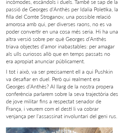
incòmodes, escàndols i duels. També se sap de la
passió de Georges d'Anthès per Idalia Poletika, la
filla del Comte Stroganov, una possible relació
amorosa amb qui, per diverses raons, no es va
poder convertir en una cosa més seria. Hi ha una
altra versió sobre per què Georges d’Anthès
triava objectes d'amor inabastables: per amagar
als ulls curiosos allò que en temps passats no
era apropiat anunciar públicament.
I tot i això, va ser precisament ell a qui Pushkin
va desafiar en duel. Però qui realment era
Georges d’Anthès? Al llarg de la nostra propera
conferència parlarem sobre la seva trajectòria des
de jove militar fins a respectat senador de
França, i veurem com el destí li va cobrar
venjança per l'assassinat involuntari del geni rus.