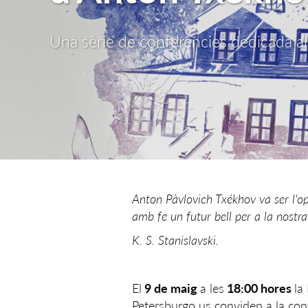
Una sèrie de conferències dedicada al
Anton Pàvlovich Txékhov va ser l'o
amb fe un futur bell per a la nostra
K. S. Stanislavski.
El
9 de maig
a les
18:00 hores
la
Petersburgo us conviden a la conf