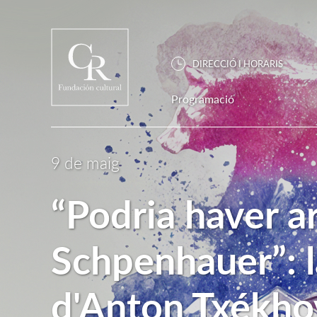
DIRECCIÓ I HORARIS
Programació
9 de maig
“Podria haver ar
Schpenhauer”: 
d'Anton Txékho