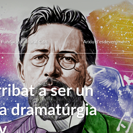
Fundació cultural CdR
Arxiu d'esdeveniments
ribat a ser un
la dramatúrgia
v