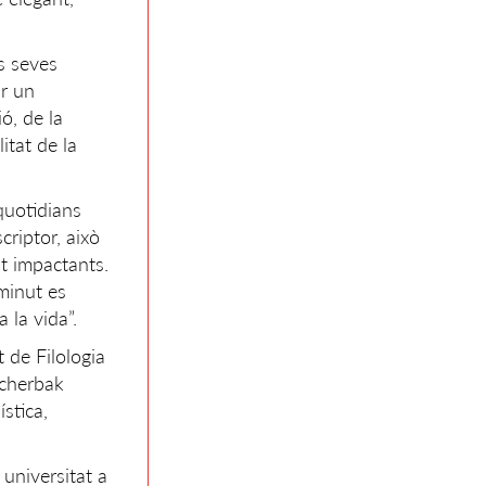
s seves
ar un
ó, de la
itat de la
 quotidians
criptor, això
t impactants.
minut es
 la vida”.
 de Filologia
hcherbak
stica,
 universitat a