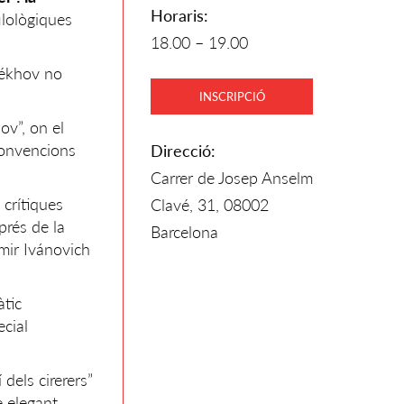
Horaris:
ilològiques
18.00 – 19.00
xékhov no
INSCRIPCIÓ
ov”, on el
convencions
Direcció:
Carrer de Josep Anselm
 crítiques
Clavé, 31, 08002
prés de la
Barcelona
ímir Ivánovich
àtic
ecial
dels cirerers”
 elegant,