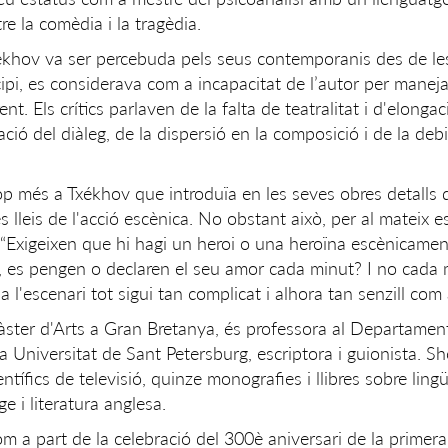
tre la comèdia i la tragèdia.
Txékhov va ser percebuda pels seus contemporanis des de le
cipi, es considerava com a incapacitat de l’autor per manej
 Els crítics parlaven de la falta de teatralitat i d'elongaci
ió del diàleg, de la dispersió en la composició i de la debil
 cop més a Txékhov que introduïa en les seves obres detalls
es lleis de l'acció escènica. No obstant això, per al mateix es
 “Exigeixen que hi hagi un heroi o una heroïna escènicamen
n, es pengen o declaren el seu amor cada minut? I no cada 
a l'escenari tot sigui tan complicat i alhora tan senzill com a
ster d'Arts a Gran Bretanya, és professora al Departament
la Universitat de Sant Petersburg, escriptora i guionista. S
ífics de televisió, quinze monografies i llibres sobre lingüí
ge i literatura anglesa.
m a part de la celebració del 300è aniversari de la primera