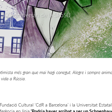
 300è aniversari de la SPbSU
ptimista més gran que mai hagi conegut. Alegre i sempre anima
 vida a Rússia.
 Fundació Cultural ‘CdR a Barcelona’ i la Universitat Estata
erència en línia
‘Podria haver arribat a ser un Schpenhaue