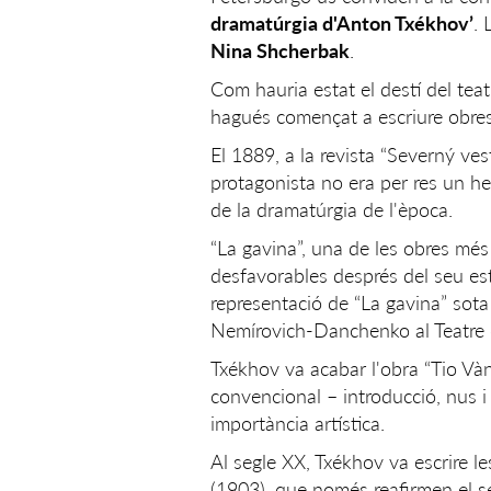
dramatúrgia d'Anton Txékhov’
. 
Nina Shcherbak
.
Com hauria estat el destí del tea
hagués començat a escriure obre
El 1889, a la revista “Severný vest
protagonista no era per res un h
de la dramatúrgia de l'època.
“La gavina”, una de les obres més
desfavorables després del seu es
representació de “La gavina” sota
Nemírovich-Danchenko al Teatre d'
Txékhov va acabar l'obra “Tio Và
convencional – introducció, nus i
importància artística.
Al segle XX, Txékhov va escrire le
(1903), que només reafirmen el s