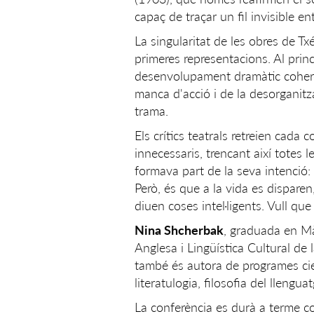
capaç de traçar un fil invisible en
La singularitat de les obres de 
primeres representacions. Al prin
desenvolupament dramàtic coherent.
manca d'acció i de la desorganitzac
trama.
Els crítics teatrals retreien cada
innecessaris, trencant així totes l
formava part de la seva intenció:
Però, és que a la vida es dispare
diuen coses intel·ligents. Vull que 
Nina Shcherbak
, graduada en Mà
Anglesa i Lingüística Cultural de 
també és autora de programes cient
literatulogia, filosofia del llenguat
La conferència es durà a terme co