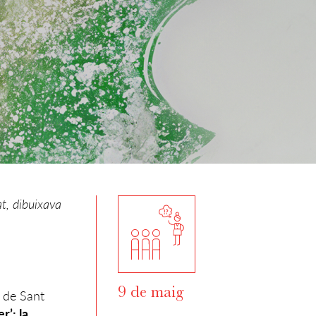
t, dibuixava
9 de maig
l de Sant
r’: la