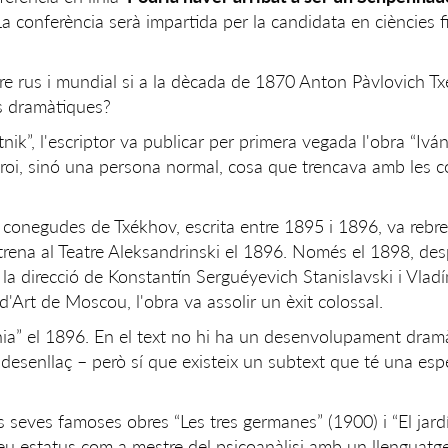
La conferència serà impartida per la candidata en ciències f
tre rus i mundial si a la dècada de 1870 Anton Pàvlovich T
s dramàtiques?
nik”, l'escriptor va publicar per primera vegada l'obra “Iván
eroi, sinó una persona normal, cosa que trencava amb les 
 conegudes de Txékhov, escrita entre 1895 i 1896, va rebre
trena al Teatre Aleksandrinski el 1896. Només el 1898, des
 la direcció de Konstantín Serguéyevich Stanislavski i Vlad
Art de Moscou, l'obra va assolir un èxit colossal.
nia” el 1896. En el text no hi ha un desenvolupament dram
 desenllaç – però sí que existeix un subtext que té una esp
s seves famoses obres “Les tres germanes” (1900) i “El jardí 
eu estatus com a mestre del psicoanàlisi amb un llenguatge