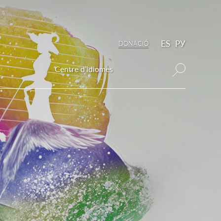
ES
РУ
DONAСIÓ
Centre d’idiomes