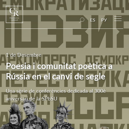
ES
РУ
1 de Desembre
Poesia i comunitat poètica a
Rússia en el canvi de segle
Una sèrie de conferències dedicada al 300è
aniversari de la SPbSU