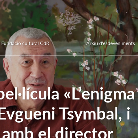
Fundació cultural CdR
Arxiu d'esdeveniments
pel·lícula «L’enigma
Evgueni Tsymbal, i
 amb el director