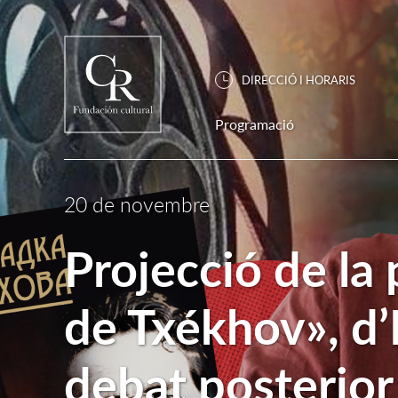
DIRECCIÓ I HORARIS
Programació
20 de novembre
Projecció de la 
de Txékhov», d’
debat posterior