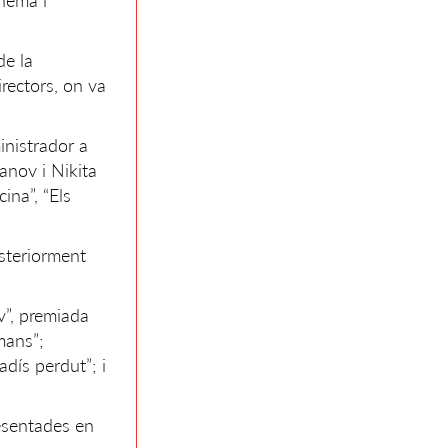
nema i
de la
rectors, on va
inistrador a
anov i Nikita
cina”, “Els
osteriorment
v”, premiada
mans”;
dís perdut”; i
resentades en