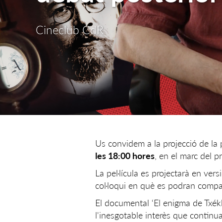
Cineclub CdR
Us convidem a la projecció de la p
les 18:00 hores
, en el marc del 
La pel·lícula es projectarà en vers
col·loqui en què es podran compar
El documental ‘El enigma de Txékh
l'inesgotable interès que continu