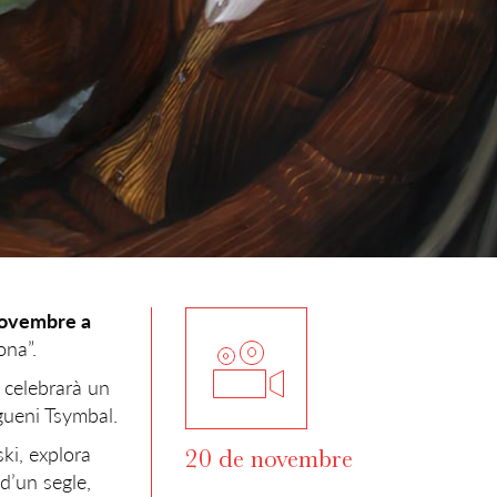
novembre a
ona”.
se celebrarà un
vgueni Tsymbal.
ki, explora
20 de novembre
d’un segle,