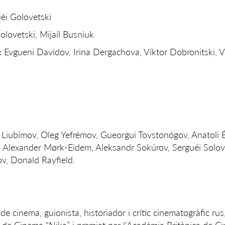
éi Golovetski
olovetski, Mijaíl Busniuk
:
Evgueni Davídov, Irina Dergachova, Víktor Dobronitski, V
 Liubímov, Oleg Yefrémov, Gueorgui Tovstonógov, Anatoli 
er, Alexander Mørk-Eidem, Aleksandr Sokúrov, Serguéi Solov
v, Donald Rayfield.
 de cinema, guionista, historiador i crític cinematogràfic ru