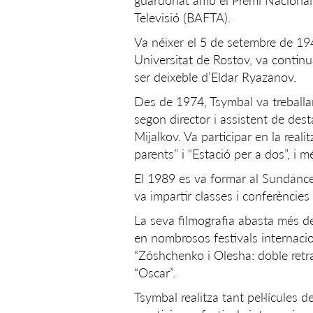
guardonat amb el Premi Nacional 
Televisió (BAFTA).
Va néixer el 5 de setembre de 194
Universitat de Rostov, va continu
ser deixeble d’Eldar Ryazanov.
Des de 1974, Tsymbal va treballa
segon director i assistent de des
Mijalkov. Va participar en la realit
parents” i “Estació per a dos”, i m
El 1989 es va formar al Sundance 
va impartir classes i conferències
La seva filmografia abasta més de
en nombrosos festivals internacion
“Zóshchenko i Olesha: doble retra
“Oscar”.
Tsymbal realitza tant pel·lícules