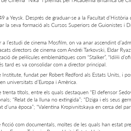
de Cinema “Nika” i premiat per l’Acadèmia Britànica de Ci
9 a Yeysk. Després de graduar-se a la Facultat d’Història 
ar la seva formació als Cursos Superiors de Guionistes i Di
r a l’estudi de cinema Mosfilm, on va anar ascendint d’adm
tacats directors de cinema com Andréi Tarkovski, Eldar Ryaz
zació de pel·lícules emblemàtiques com “Stalker”, “Idil·li d’ofi
és tard es va consolidar com a director principal.
Institute, fundat per Robert Redford als Estats Units, i p
 en universitats d’Europa i Amèrica.
 trenta títols, entre els quals destaquen “El defensor Sedo
als; “Relat de la lluna no extingida”; “Dziga i els seus ger
t d’una època”; “Valentina Kropivnitskaya en cerca del para
 de ficció com documentals, moltes de les quals han estat p