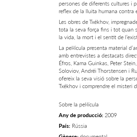
persones de diferents cultures i p
reflex de la lluita humana contra 
Les obres de Txékhov, impregnades
tota la seva força fins i tot qua
la vida, la mort i el sentit de l’exis
La pel·lícula presenta material d’
amb entrevistes a destacats dire
Éfros, Kama Guinkas, Peter Stein
Soloviov, Andréi Thorstensen i R
ofereix la seva visió sobre la per
Txékhov i comprendre el misteri d
Sobre la pel·lícula
Any de producció:
2009
País:
Rússia
Gènere:
documental