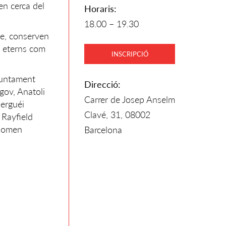
en cerca del
Horaris:
18.00 – 19.30
le, conserven
s eterns com
INSCRIPCIÓ
 juntament
Direcció:
gov, Anatoli
Carrer de Josep Anselm
Serguéi
Clavé, 31, 08002
 Rayfield
enomen
Barcelona