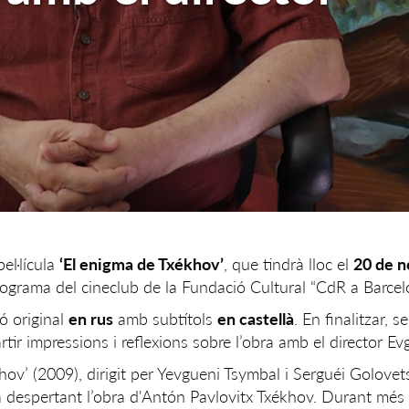
el·lícula
‘El enigma de Txékhov’
, que tindrà lloc el
20 de 
programa del cineclub de la Fundació Cultural “CdR a Barcel
ió original
en rus
amb subtítols
en castellà
. En finalitzar, 
tir impressions i reflexions sobre l’obra amb el director E
ov’ (2009), dirigit per Yevgueni Tsymbal i Serguéi Golovets
a despertant l’obra d'Antón Pavlovitx Txékhov. Durant més 