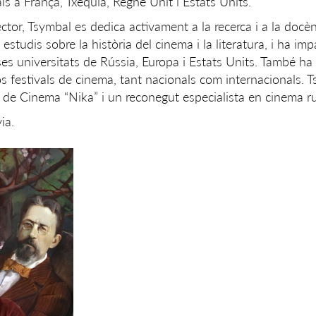
als a França, Txèquia, Regne Unit i Estats Units.
ctor, Tsymbal es dedica activament a la recerca i a la docèn
studis sobre la història del cinema i la literatura, i ha impa
ioses universitats de Rússia, Europa i Estats Units. També h
s festivals de cinema, tant nacionals com internacionals. 
de Cinema “Nika” i un reconegut especialista en cinema ru
ia.