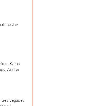
iatcheslav
Éfros, Kama
iov, Andrei
s, tres vegades