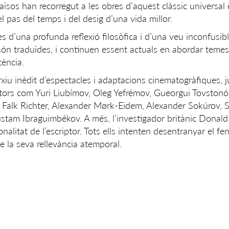
aïsos han recorregut a les obres d’aquest clàssic universal 
el pas del temps i del desig d’una vida millor.
 d’una profunda reflexió filosòfica i d’una veu inconfusib
n són traduïdes, i continuen essent actuals en abordar teme
tència.
arxiu inèdit d’espectacles i adaptacions cinematogràfiques,
ctors com Yuri Liubímov, Oleg Yefrémov, Gueorgui Tovstonó
, Falk Richter, Alexander Mørk-Eidem, Alexander Sokúrov, 
ustam Ibraguimbékov. A més, l’investigador britànic Donald
sonalitat de l’escriptor. Tots ells intenten desentranyar el f
e la seva rellevància atemporal.