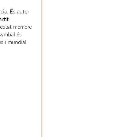
cia. És autor
rtit
a estat membre
Tsymbal és
s i mundial.