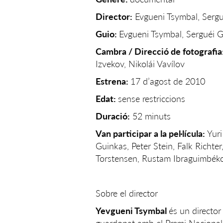
Director:
Evgueni Tsymbal, Sergu
Guio:
Evgueni Tsymbal, Serguéi G
Cambra / Direcció de fotografia
Izvekov, Nikolái Vavílov
Estrena:
17 d’agost de 2010
Edat:
sense restriccions
Duració:
52 minuts
Van participar a la pel·lícula:
Yuri
Guinkas, Peter Stein, Falk Richt
Torstensen, Rustam Ibraguimbéko
Sobre el director
Yevgueni Tsymbal
és un director