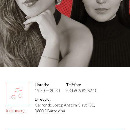
Horaris:
Telèfon:
19.30 — 20.30
+34 605 82 82 10
Direcció:
Carrer de Josep Anselm Clavé, 31,
6 de març
08002 Barcelona