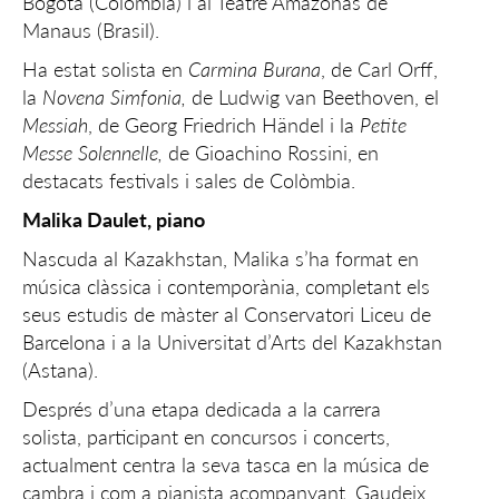
Bogotá (Colòmbia) i al Teatre Amazonas de
Manaus (Brasil).
Ha estat solista en
Carmina Burana
, de Carl Orff,
la
Novena Simfonia,
de Ludwig van Beethoven, el
Messiah
, de Georg Friedrich Händel i la
Petite
Messe Solennelle,
de Gioachino Rossini, en
destacats festivals i sales de Colòmbia.
Malika Daulet, piano
Nascuda al Kazakhstan, Malika s’ha format en
música clàssica i contemporània, completant els
seus estudis de màster al Conservatori Liceu de
Barcelona i a la Universitat d’Arts del Kazakhstan
(Astana).
Després d’una etapa dedicada a la carrera
solista, participant en concursos i concerts,
actualment centra la seva tasca en la música de
cambra i com a pianista acompanyant. Gaudeix