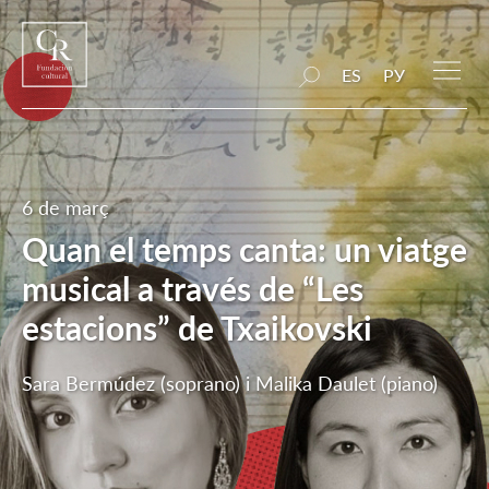
ES
РУ
6 de març
Quan el temps canta: un viatge
musical a través de “Les
estacions” de Txaikovski
Sara Bermúdez (soprano) i Malika Daulet (piano)