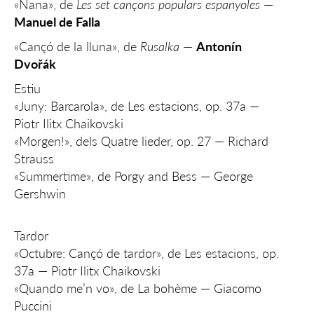
«Nana», de
Les set cançons populars espanyoles
—
Manuel de Falla
«Cançó de la lluna», de
Rusalka
—
Antonín
Dvořák
Estiu
«Juny: Barcarola», de Les estacions, op. 37a —
Piotr Ilitx Chaikovski
«Morgen!», dels Quatre lieder, op. 27 — Richard
Strauss
«Summertime», de Porgy and Bess — George
Gershwin
Tardor
«Octubre: Cançó de tardor», de Les estacions, op.
37a — Piotr Ilitx Chaikovski
«Quando me’n vo», de La bohème — Giacomo
Puccini