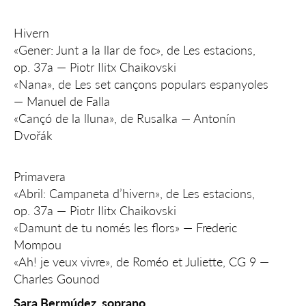
Hivern
«Gener: Junt a la llar de foc», de Les estacions,
op. 37a — Piotr Ilitx Chaikovski
«Nana», de Les set cançons populars espanyoles
— Manuel de Falla
«Cançó de la lluna», de Rusalka — Antonín
Dvořák
Primavera
«Abril: Campaneta d’hivern», de Les estacions,
op. 37a — Piotr Ilitx Chaikovski
«Damunt de tu només les flors» — Frederic
Mompou
«Ah! je veux vivre», de Roméo et Juliette, CG 9 —
Charles Gounod
Sara Bermúdez, soprano