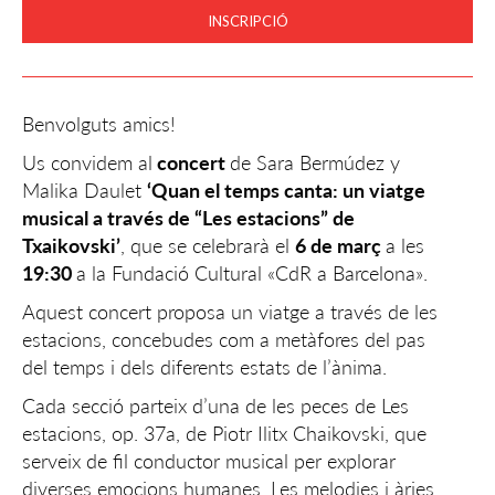
INSCRIPCIÓ
Benvolguts amics!
Us convidem al
concert
de Sara Bermúdez y
Malika Daulet
‘Quan el temps canta: un viatge
musical a través de “Les estacions” de
Txaikovski’
, que se celebrarà el
6 de març
a les
19:30
a la Fundació Cultural «CdR a Barcelona».
Aquest concert proposa un viatge a través de les
estacions, concebudes com a metàfores del pas
del temps i dels diferents estats de l’ànima.
Cada secció parteix d’una de les peces de Les
estacions, op. 37a, de Piotr Ilitx Chaikovski, que
serveix de fil conductor musical per explorar
diverses emocions humanes. Les melodies i àries