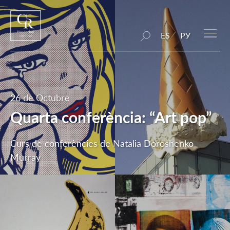
ES
РУ
26 de Octubre
Quarta conferència: “Art pop”
Curs de conferències de Natalia Doroshenko
Murray