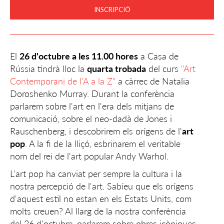
INSCRIPCIÓ
El
26 d'octubre a les 11.00 hores
a Casa de
Rússia tindrà lloc la
quarta trobada
del curs
"Art
Contemporani de l'A a la Z"
a càrrec de Natalia
Doroshenko Murray. Durant la conferència
parlarem sobre l'art en l'era dels mitjans de
comunicació, sobre el neo-dadà de Jones i
Rauschenberg, i descobrirem els orígens de l'
art
pop
. A la fi de la lliçó, esbrinarem el veritable
nom del rei de l'art popular Andy Warhol.
L'art pop ha canviat per sempre la cultura i la
nostra percepció de l'art. Sabíeu que els orígens
d'aquest estil no estan en els Estats Units, com
molts creuen? Al llarg de la nostra conferència
del 26 d'octubre, parlarem sobre obres icòniques,