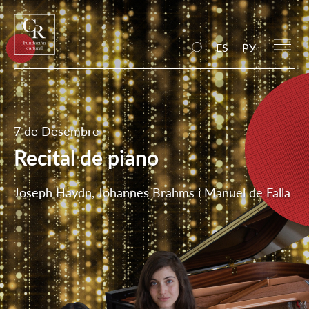
ES
РУ
7 de Desembre
Recital de piano
Joseph Haydn, Johannes Brahms i Manuel de Falla