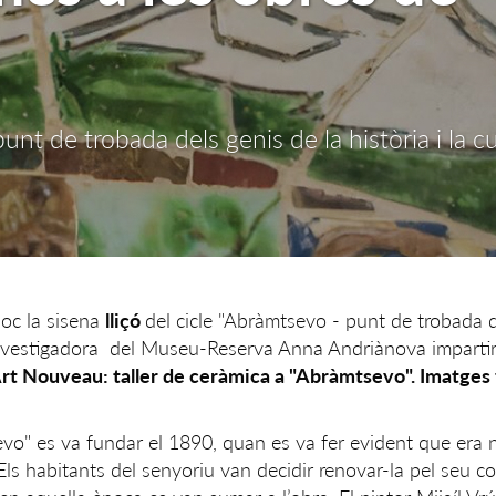
nt de trobada dels genis de la història i la cu
loc la sisena
lliçó
del cicle "Abràmtsevo - punt de trobada 
La investigadora del Museu-Reserva Anna Andriànova impartir
'Art Nouveau: taller de ceràmica a "Abràmtsevo". Imatge
sevo" es va fundar el 1890, quan es va fer evident que era 
 Els habitants del senyoriu van decidir renovar-la pel seu com