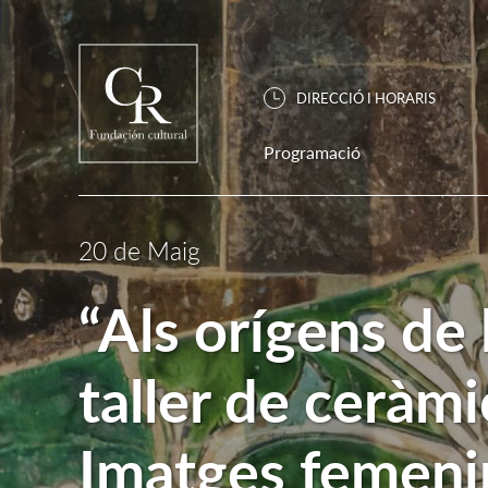
DIRECCIÓ I HORARIS
Programació
20 de Maig
“Als orígens de
taller de ceràm
Imatges femenin