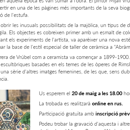
 en aquella època es van sumar a l’obra. El pintor Mijaíl Vrú
ertir en una de les pàgines més importants de la seva biogr
ó de l'estufa.
obrir les inusuals possibilitats de la majòlica, un tipus de 
gila. Els objectes es cobreixen primer amb un esmalt de colo
nt els experiments de l'artista, va aparèixer una nova estè
r la base de l'estil especial de taller de ceràmica a “Abràm
carrera de Vrúbel com a ceramista va començar a 1899-1900.
tes escultòriques basades en els temes de les òperes de Rim
 una sèrie d'altres imatges femenines, de les que, sens dub
cia.
Us esperem el
20 de maig a les 18.00
hor
La trobada es realitzarà
online en rus.
Participació gratuïta amb
inscripció prèv
Podeu trobar la gravació d'aquesta i altr