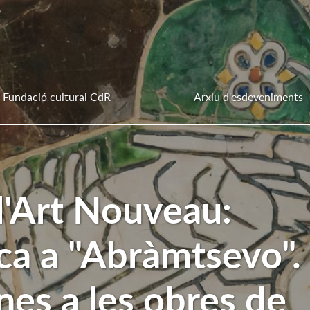
Fundació cultural CdR
Arxiu d'esdeveniments
 l'Art Nouveau:
ica a "Abràmtsevo".
es a les obres de