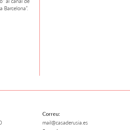
" al canal de
a Barcelona”.
Correu:
0
mail@casaderusia.es