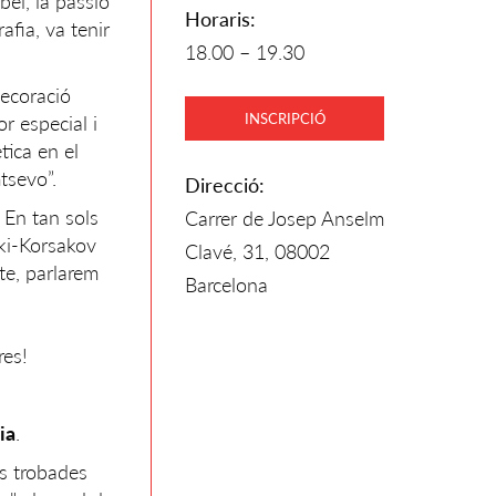
bel, la passió
Horaris:
afia, va tenir
18.00 – 19.30
decoració
INSCRIPCIÓ
r especial i
tica en el
tsevo”.
Direcció:
 En tan sols
Carrer de Josep Anselm
ski-Korsakov
Clavé, 31, 08002
te, parlarem
Barcelona
es!
ia
.
es trobades