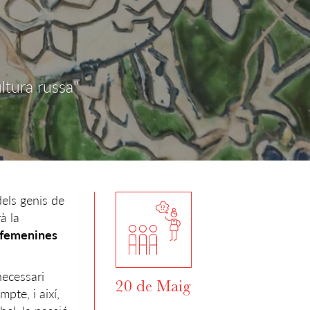
ltura russa"
dels genis de
à la
s femenines
necessari
20 de Maig
pte, i així,