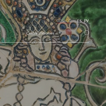
ES
РУ
DONAСIÓ
Centre d’idiomes