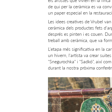
els artistes que vivien en la finca
de qui per la ceràmica es va conv
un paper especial en la restauraci
Les idees creatives de Vrubel van 
ceràmica dels productes fets d'ar
després es pinten i es couen. Dura
treball amb ceràmica, que va forma
L'etapa més significativa en la 
un hivern, l'artista va crear sui
"Snegurochka" i "Sadkó", així com
durant la nostra pròxima conferèn