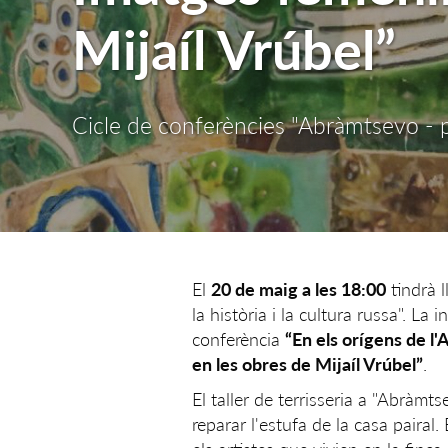
Mijaíl Vrúbel”
Cicle de conferències "Abràmtsevo - pu
El
20 de maig a les 18:00
tindrà l
la història i la cultura russa". 
conferència
“En els orígens de l
en les obres de Mijaíl Vrúbel”
.
El taller de terrisseria a "Abràmt
reparar l'estufa de la casa pairal.