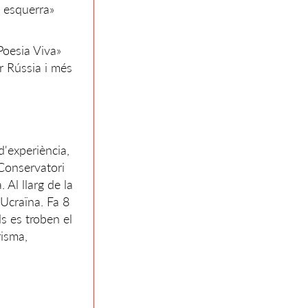
à esquerra»
Poesia Viva»
er Rússia i més
d'experiència,
 Conservatori
Al llarg de la
 Ucraïna. Fa 8
ls es troben el
risma,