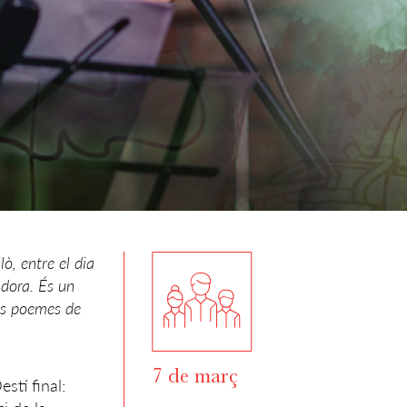
ò, entre el dia
tadora. És un
 els poemes de
7 de març
tí final: