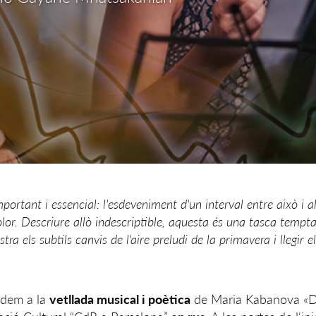
ortant i essencial: l'esdeveniment d'un interval entre això i all
el color. Descriure allò indescriptible, aquesta és una tasca temp
tra els subtils canvis de l'aire preludi de la primavera i llegir
idem a la
vetllada musical i poètica
de Maria Kabanova «Des