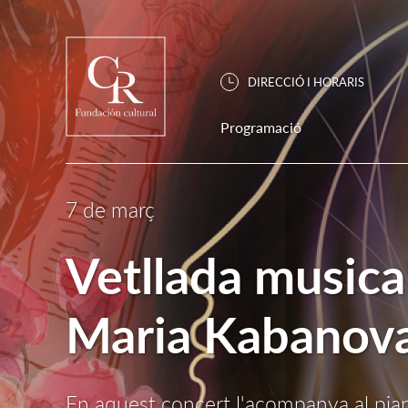
DIRECCIÓ I HORARIS
Programació
7 de març
Vetllada musica
Maria Kabanov
En aquest concert l'acompanya al pi