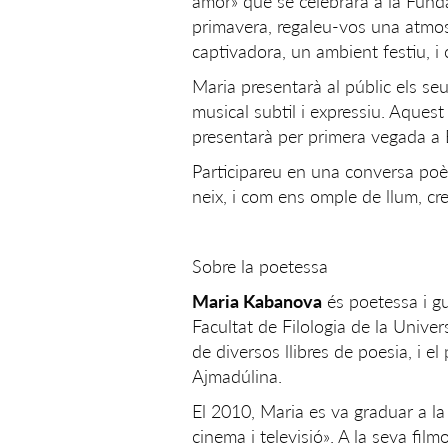
amor» que se celebrarà a la Fund
primavera, regaleu-vos una atmos
captivadora, un ambient festiu, i 
Maria presentarà al públic els
musical subtil i expressiu. Aques
presentarà per primera vegada a 
Participareu en una conversa poèt
neix, i com ens omple de llum, c
Sobre la poetessa
Maria Kabanova
és poetessa i gu
Facultat de Filologia de la Unive
de diversos llibres de poesia, i el 
Ajmadúlina.
El 2010, Maria es va graduar a la 
cinema i televisió». A la seva fi