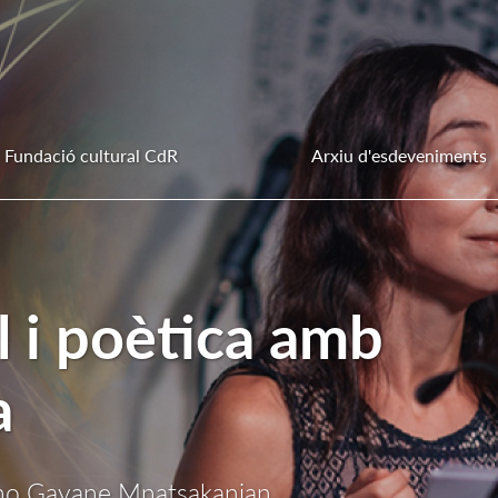
Fundació cultural CdR
Arxiu d'esdeveniments
l i poètica amb
a
ano Gayane Mnatsakanian