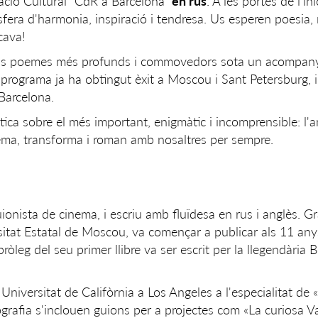
ació Cultural “CdR a Barcelona”
en rus
. A les portes de l'ini
fera d'harmonia, inspiració i tendresa. Us esperen poesia,
cava!
 seus poemes més profunds i commovedors sota un acompa
t programa ja ha obtingut èxit a Moscou i Sant Petersburg, i
Barcelona.
ica sobre el més important, enigmàtic i incomprensible: l
rema, transforma i roman amb nosaltres per sempre.
ionista de cinema, i escriu amb fluïdesa en rus i anglès. G
rsitat Estatal de Moscou, va començar a publicar als 11 any
pròleg del seu primer llibre va ser escrit per la llegendària B
Universitat de Califòrnia a Los Angeles a l'especialitat de 
lmografia s'inclouen guions per a projectes com «La curiosa 