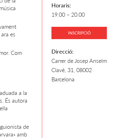
ci de la
Horaris:
 música
19.00 – 20.00
nyament
INSCRIPCIÓ
 ara es
Direcció:
'amor. Com
Carrer de Josep Anselm
Clavé, 31, 08002
Barcelona
raduada a la
s. És autora
ella
«guionista de
Varvara» amb