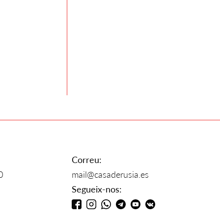
Correu:
0
mail@casaderusia.es
Segueix-nos: