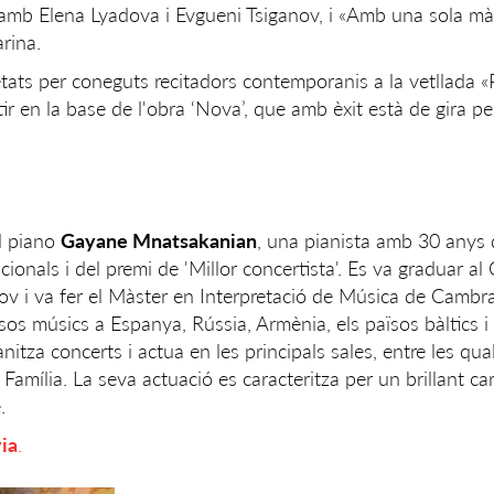
» amb Elena Lyadova i Evgueni Tsiganov, i «Amb una sola m
rina.
tats per coneguts recitadors contemporanis a la vetllada «
ir en la base de l'obra ‘Nova’, que amb èxit està de gira p
l piano
Gayane Mnatsakanian
, una pianista amb 30 anys 
onals i del premi de 'Millor concertista'. Es va graduar al
 i va fer el Màster en Interpretació de Música de Cambra. 
sos músics a Espanya, Rússia, Armènia, els països bàltics i
itza concerts i actua en les principals sales, entre les qua
 Família. La seva actuació es caracteritza per un brillant ca
.
ia
.