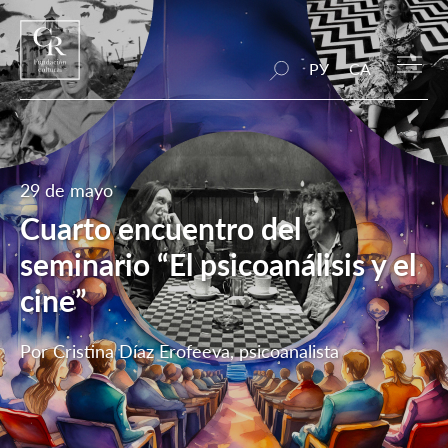
РУ
CA
29 de mayo
Cuarto encuentro del
seminario “El psicoanálisis y el
cine”
Por Cristina Díaz Erofeeva, psicoanalista